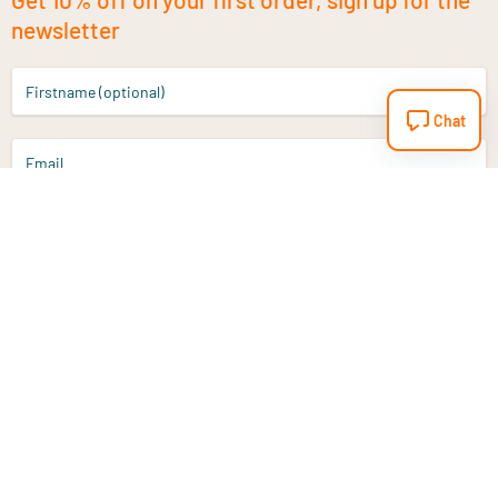
newsletter
Firstname (optional)
Chat
Email
Sign up
Do you have a question?
Email
info@vitaminstore.nl
Chat
Response time 1-2 working days
9-17u if online