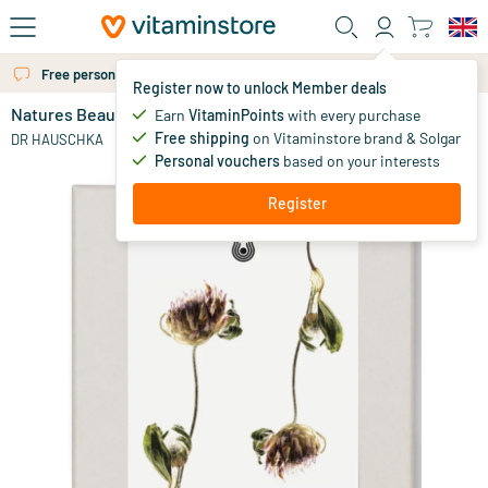
Skip to main content
Free personal advice via chat or email
Register now to unlock Member deals
Natures Beauty set
in stock
Earn
VitaminPoints
with every purchase
Free shipping
on Vitaminstore brand & Solgar
25
.
DR HAUSCHKA
00
Personal vouchers
based on your interests
Register