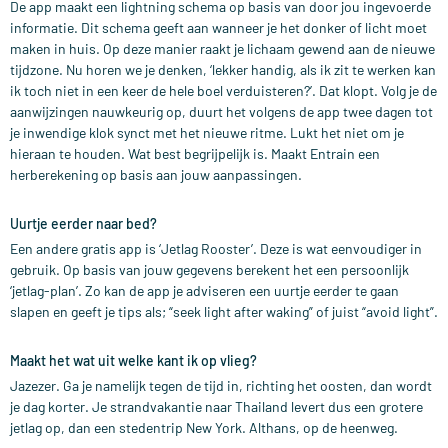
De app maakt een lightning schema op basis van door jou ingevoerde
informatie. Dit schema geeft aan wanneer je het donker of licht moet
maken in huis. Op deze manier raakt je lichaam gewend aan de nieuwe
tijdzone. Nu horen we je denken, ‘lekker handig, als ik zit te werken kan
ik toch niet in een keer de hele boel verduisteren?’. Dat klopt. Volg je de
aanwijzingen nauwkeurig op, duurt het volgens de app twee dagen tot
je inwendige klok synct met het nieuwe ritme. Lukt het niet om je
hieraan te houden. Wat best begrijpelijk is. Maakt Entrain een
herberekening op basis aan jouw aanpassingen.
Uurtje eerder naar bed?
Een andere gratis app is ‘Jetlag Rooster’. Deze is wat eenvoudiger in
gebruik. Op basis van jouw gegevens berekent het een persoonlijk
‘jetlag-plan’. Zo kan de app je adviseren een uurtje eerder te gaan
slapen en geeft je tips als; “seek light after waking” of juist “avoid light”.
Maakt het wat uit welke kant ik op vlieg?
Jazezer. Ga je namelijk tegen de tijd in, richting het oosten, dan wordt
je dag korter. Je strandvakantie naar Thailand levert dus een grotere
jetlag op, dan een stedentrip New York. Althans, op de heenweg.