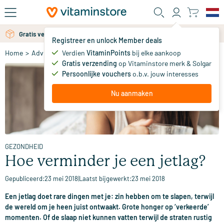
Ga naar de hoofdinhoud
Gratis verzending vanaf 25 euro
Gratis persoonlijk advies via chat of email
Registreer en unlock Member deals
Verdien
VitaminPoints
bij elke aankoop
Home
>
Advies
>
Gezondheid
>
Hoe verminder je een jetlag?
Gratis verzending
op Vitaminstore merk & Solgar
Persoonlijke vouchers
o.b.v. jouw interesses
Nu aanmaken
GEZONDHEID
Hoe verminder je een jetlag?
Gepubliceerd:
23 mei 2018
|
Laatst bijgewerkt:
23 mei 2018
Een jetlag doet rare dingen met je: zin hebben om te slapen, terwijl
de wereld om je heen juist ontwaakt. Grote honger op ‘verkeerde’
momenten. Of de slaap niet kunnen vatten terwijl de straten rustig