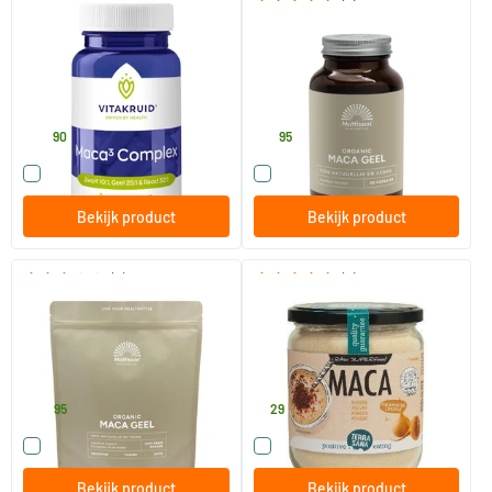
(9)
Maca complex
Organic Maca Geel bio
zwart/geel/rood
90 vegicaps
90 Plantaardige capsules
Vitakruid
Mattisson Healthstyle
29
.
15
.
90
95
Vergelijk dit product
Vergelijk dit product
Bekijk product
Bekijk product
(2)
(5)
Active Maca Poeder 1000
RAW maca high energy
gram
poeder in glas
1000 gram
300 gram
Mattisson Healthstyle
TerraSana
24
.
7
.
95
29
Vergelijk dit product
Vergelijk dit product
Bekijk product
Bekijk product