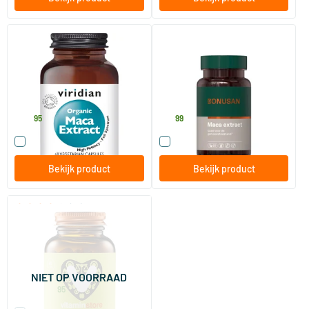
Organic Maca Extract
Maca extract
60 vegicaps
60 Plantaardige capsules
Viridian
Bonusan
34
.
31
.
95
99
Vergelijk dit product
Vergelijk dit product
Bekijk product
Bekijk product
(15)
Maca 500
60 vegicaps
Vitaminstore
NIET OP VOORRAAD
16
.
vanaf
95