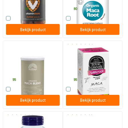
Vitaminstore
Viridian
20
.
20
.
vanaf
95
80
Vergelijk dit product
Vergelijk dit product
Bekijk product
Bekijk product
(8)
Maca blend rood geel & zwart
Maca
bio
300 gram
60 Plantaardige capsules
Mattisson Healthstyle
Royal Green
12
.
29
.
95
95
Vergelijk dit product
Vergelijk dit product
Bekijk product
Bekijk product
(2)
(1)
Maca 500 mg
Maca poeder active bio