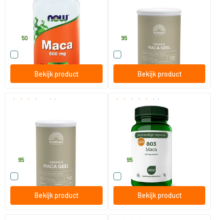
100 Plantaardige capsules
150 gram
NOW
Mattisson Healthstyle
18
.
5
.
50
95
Vergelijk dit product
Vergelijk dit product
Bekijk product
Bekijk product
(7)
(2)
Active Maca Poeder Bio
803 Maca
300 gram
60 Plantaardige capsules
Mattisson Healthstyle
AOV Voedingssupplementen
9
.
20
.
95
95
Vergelijk dit product
Vergelijk dit product
Bekijk product
Bekijk product