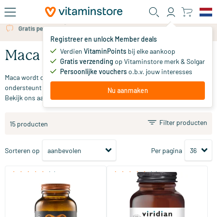
Ga naar de hoofdinhoud
Gratis persoonlijk advies via chat of email
Registreer en unlock Member deals
Verdien
VitaminPoints
bij elke aankoop
Maca
Gratis verzending
op Vitaminstore merk & Solgar
Persoonlijke vouchers
o.b.v. jouw interesses
Maca wordt ook wel de Zuid-Amerikaanse ginseng genoemd en
ondersteunt het energieniveau. Op zoek naar een maca supplement?
Nu aanmaken
Bekijk ons aanbod en bestel gemakkelijk online bij Vitaminstore.
Filter producten
15 producten
Sorteren op
Per pagina
(5)
(2)
Super Maca
Organic Maca Root
60 vegicaps
60 vegicaps