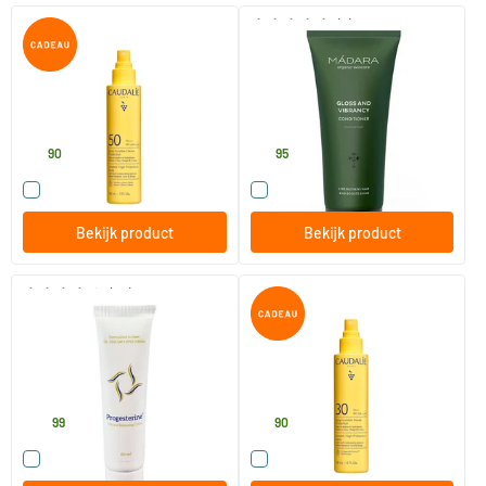
(5)
Sun Onzichtbare Spray Hoge
Gloss & Vibrancy conditioner
Bescherming SPF50
150 ml
200 ml
Caudalie
MADARA
18
.
15
.
90
95
Vergelijk dit product
Vergelijk dit product
Bekijk product
Bekijk product
(52)
Progesterine Menopauzale
Sun Onzichtbare Spray Hoge
Crème
Bescherming SPF30
60 gram
150 ml
Abanda
Caudalie
38
.
17
.
99
90
Vergelijk dit product
Vergelijk dit product