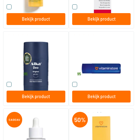
Vergelijk dit product
Vergelijk dit product
Bekijk product
Bekijk product
(35)
(45)
Alka Deo
Vitaminstore Lippenbalsem
30/​75 ml
4.8 gram
ALKA
Vitaminstore
9
.
3
.
vanaf
95
95
Vergelijk dit product
Vergelijk dit product
Bekijk product
Bekijk product
(9)
Vinoperfect Serum Stralende
SPF30 Face & Body 150 ml
Huid tegen Pigmentvlekken
50 ml
150 ml