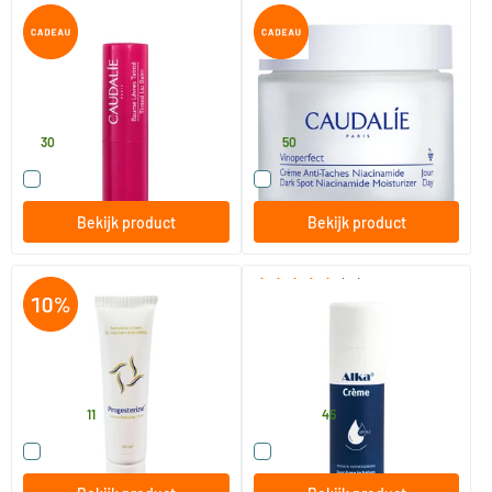
Getinte Lippenbalsem
Vinoperfect Dagcrème tegen
Pigmentvlekken
4.5 gram
50 ml
Caudalie
Caudalie
8
.
37
.
30
50
Vergelijk dit product
Vergelijk dit product
Bekijk product
Bekijk product
(17)
Progesterine Menopauzale
Alka Crème
Crème bundel
120 ml
50/​150 ml
Abanda
ALKA
70
.
16
.
vanaf
77.90
11
45
Vergelijk dit product
Vergelijk dit product