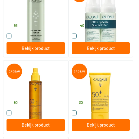
verpakking
200 ml
300 ml
MADARA
Caudalie
18
.
26
.
95
40
Vergelijk dit product
Vergelijk dit product
Bekijk product
Bekijk product
Sun Sublimerende Zonneolie
Sun Crème met Zeer Hoge
SPF50
Bescherming SPF50+
150 ml
50 ml
Caudalie
Caudalie
18
.
16
.
90
30
Vergelijk dit product
Vergelijk dit product
Bekijk product
Bekijk product