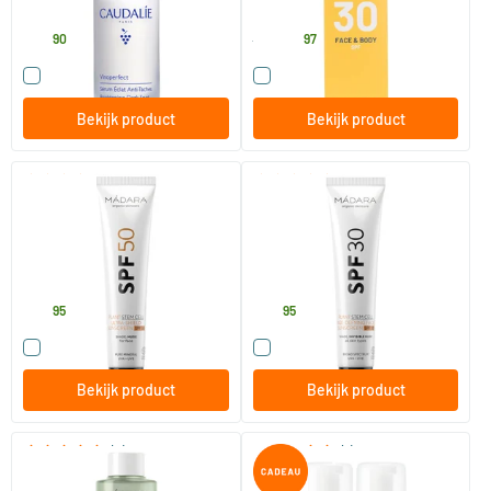
Caudalie
Vitaminstore
66
.
9
.
90
19.95
97
Vergelijk dit product
Vergelijk dit product
Bekijk product
Bekijk product
(8)
(27)
SPF50 Plant Stem Cell Ultra-
Plant Stem Cell Age-Defying
Shield Sunscreen
Face Sunscreen SPF 30
40 ml
40 ml
MADARA
MADARA
33
.
32
.
95
95
Vergelijk dit product
Vergelijk dit product
Bekijk product
Bekijk product
(8)
(1)
Balancing Toner
Reinigende Mousse Duo