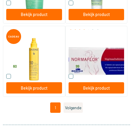
Vergelijk dit product
Vergelijk dit product
Bekijk product
Bekijk product
(35)
Travelsize Sun Onzichtbare
Normaflor Vaginaaltabletten
Spray Hoge Bescherming
SPF50
75 ml
12 tabletten
Caudalie
Normaflor
12
.
14
.
60
99
Vergelijk dit product
Vergelijk dit product
Bekijk product
Bekijk product
1
Volgende