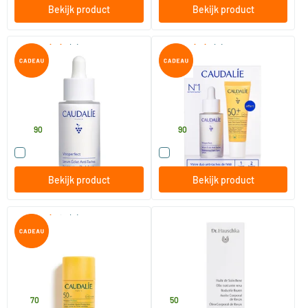
Bekijk product
Bekijk product
(2)
(2)
Vinoperfect Serum Stralende
Vinoperfect Zomerduo tegen
Huid tegen Pigmentvlekken
Pigmentvlekken
30 ml
1 set
Caudalie
Caudalie
49
.
49
.
90
90
Vergelijk dit product
Vergelijk dit product
Bekijk product
Bekijk product
(8)
Sun Protect Onzichtbare Stick
Bodyolie rozen mini
SPF 50
15 gram
10 ml
Caudalie
Dr Hauschka
13
.
3
.
70
50