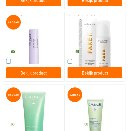
Bekijk product
Bekijk product
(8)
(3)
Lippenverzorging
Fake It Natural Look Self-Tan
Milk
4.5 gram
150 ml
Caudalie
MADARA
4
.
29
.
60
95
Vergelijk dit product
Vergelijk dit product
Bekijk product
Bekijk product
(10)
(1)
Douchegel Eau des Vignes
Vinopure Zuiverende
Reinigingsgel
200 ml
75/​150/​385 ml
Caudalie
Caudalie
6
.
11
.
vanaf
60
60