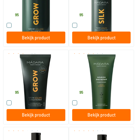
MADARA
MADARA
20
.
19
.
95
95
Vergelijk dit product
Vergelijk dit product
Bekijk product
Bekijk product
(7)
(16)
Grow Volume Conditioner
Nourish & Repair conditioner
175 ml
200 ml
MADARA
MADARA
20
.
15
.
95
95
Vergelijk dit product
Vergelijk dit product
Bekijk product
Bekijk product
(20)
(12)
Nourish & Repair shampoo
Colour & Shine shampoo