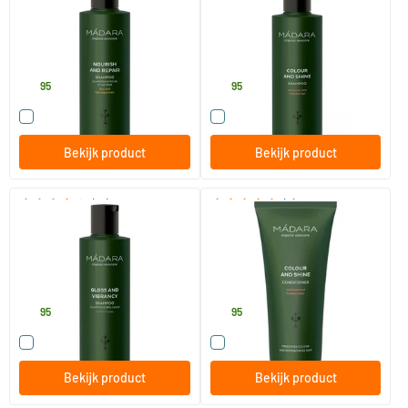
250 ml
250 ml
MADARA
MADARA
15
.
15
.
95
95
Vergelijk dit product
Vergelijk dit product
Bekijk product
Bekijk product
(14)
(6)
Gloss & Vibrancy shampoo
Colour & Shine conditioner
250 ml
200 ml
MADARA
MADARA
15
.
15
.
95
95
Vergelijk dit product
Vergelijk dit product
Bekijk product
Bekijk product