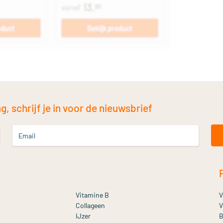
, schrijf je in voor de nieuwsbrief
Email
Vitamine B
V
Collageen
V
IJzer
B