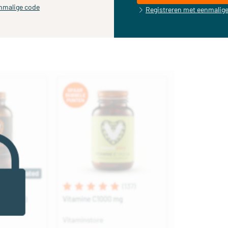
nmalige code
Registreren met eenmalig