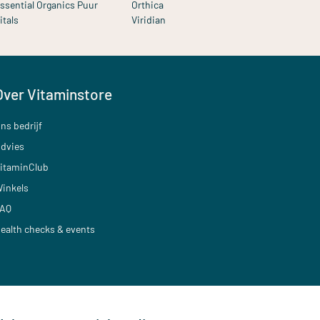
ssential Organics Puur
Orthica
itals
Viridian
Over Vitaminstore
ns bedrijf
dvies
itaminClub
inkels
AQ
ealth checks & events