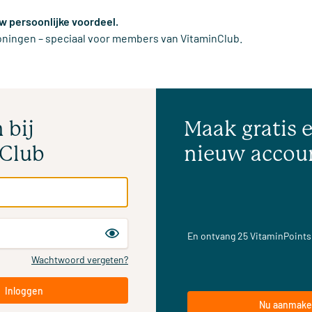
w persoonlijke voordeel.
loningen – speciaal voor members van VitaminClub.
 bij
Maak gratis 
Club
nieuw accou
En ontvang 25 VitaminPoints
Wachtwoord vergeten?
Inloggen
Nu aanmak