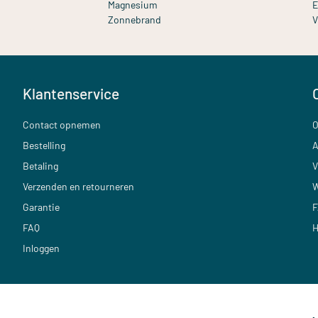
Magnesium
E
Zonnebrand
V
Klantenservice
Contact opnemen
O
Bestelling
A
Betaling
V
Verzenden en retourneren
W
Garantie
F
FAQ
H
Inloggen