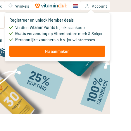
k
Winkels
Account
Jouw winkelwagen
Registreer en unlock Member deals
Je hebt nog geen producten
Verdien
VitaminPoints
bij elke aankoop
Gratis verzending
op Vitaminstore merk & Solgar
Persoonlijke vouchers
o.b.v. jouw interesses
en
Aanbiedingen
Member
deals
Advies
Nu aanmaken