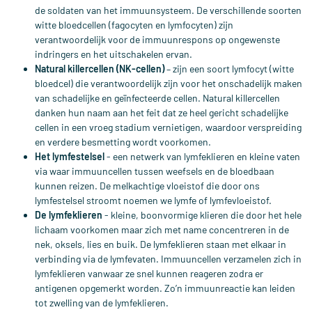
de soldaten van het immuunsysteem. De verschillende soorten
witte bloedcellen (fagocyten en lymfocyten) zijn
verantwoordelijk voor de immuunrespons op ongewenste
indringers en het uitschakelen ervan.
Natural killercellen (NK-cellen)
– zijn een soort lymfocyt (witte
bloedcel) die verantwoordelijk zijn voor het onschadelijk maken
van schadelijke en geïnfecteerde cellen. Natural killercellen
danken hun naam aan het feit dat ze heel gericht schadelijke
cellen in een vroeg stadium vernietigen, waardoor verspreiding
en verdere besmetting wordt voorkomen.
Het lymfestelsel
- een netwerk van lymfeklieren en kleine vaten
via waar immuuncellen tussen weefsels en de bloedbaan
kunnen reizen. De melkachtige vloeistof die door ons
lymfestelsel stroomt noemen we lymfe of lymfevloeistof.
De lymfeklieren
- kleine, boonvormige klieren die door het hele
lichaam voorkomen maar zich met name concentreren in de
nek, oksels, lies en buik. De lymfeklieren staan met elkaar in
verbinding via de lymfevaten. Immuuncellen verzamelen zich in
lymfeklieren vanwaar ze snel kunnen reageren zodra er
antigenen opgemerkt worden. Zo’n immuunreactie kan leiden
tot zwelling van de lymfeklieren.