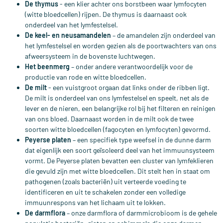
De thymus
- een klier achter ons borstbeen waar lymfocyten
(witte bloedcellen) rijpen. De thymus is daarnaast ook
onderdeel van het lymfestelsel.
De keel- en neusamandelen
– de amandelen zijn onderdeel van
het lymfestelsel en worden gezien als de poortwachters van ons
afweersysteem in de bovenste luchtwegen.
Het beenmerg
– onder andere verantwoordelijk voor de
productie van rode en witte bloedcellen.
De milt
- een vuistgroot orgaan dat links onder de ribben ligt.
De milt is onderdeel van ons lymfestelsel en speelt, net als de
lever en de nieren, een belangrijke rol bij het filteren en reinigen
van ons bloed. Daarnaast worden in de milt ook de twee
soorten witte bloedcellen (fagocyten en lymfocyten) gevormd.
Peyerse platen
– een specifiek type weefsel in de dunne darm
dat eigenlijk een soort geïsoleerd deel van het immuunsysteem
vormt. De Peyerse platen bevatten een cluster van lymfeklieren
die gevuld zijn met witte bloedcellen. Dit stelt hen in staat om
pathogenen (zoals bacteriën) uit verteerde voeding te
identificeren en uit te schakelen zonder een volledige
immuunrespons van het lichaam uit te lokken.
De darmflora
– onze darmflora of darmmicrobioom is de gehele