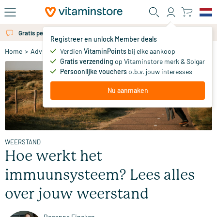
Ga naar de hoofdinhoud
Gratis persoonlijk advies via chat of email
Registreer en unlock Member deals
Verdien
VitaminPoints
bij elke aankoop
Home
>
Advies
>
Weerstand
>
Hoe werkt het immuunsysteem? Lees a
Gratis verzending
op Vitaminstore merk & Solgar
Persoonlijke vouchers
o.b.v. jouw interesses
Nu aanmaken
WEERSTAND
Hoe werkt het
immuunsysteem? Lees alles
over jouw weerstand
Rosanna Fincken