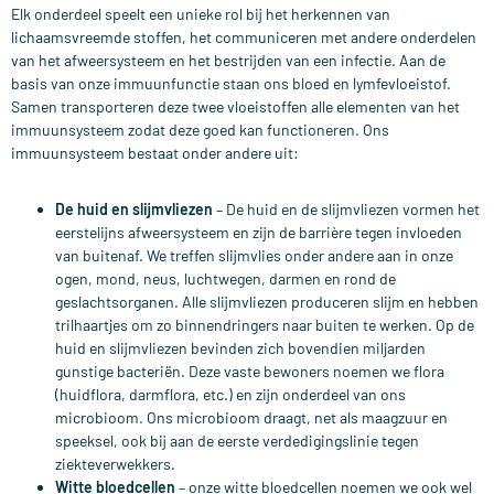
Elk onderdeel speelt een unieke rol bij het herkennen van
lichaamsvreemde stoffen, het communiceren met andere onderdelen
van het afweersysteem en het bestrijden van een infectie. Aan de
basis van onze immuunfunctie staan ons bloed en lymfevloeistof.
Samen transporteren deze twee vloeistoffen alle elementen van het
immuunsysteem zodat deze goed kan functioneren. Ons
immuunsysteem bestaat onder andere uit:
De huid en slijmvliezen
– De huid en de slijmvliezen vormen het
eerstelijns afweersysteem en zijn de barrière tegen invloeden
van buitenaf. We treffen slijmvlies onder andere aan in onze
ogen, mond, neus, luchtwegen, darmen en rond de
geslachtsorganen. Alle slijmvliezen produceren slijm en hebben
trilhaartjes om zo binnendringers naar buiten te werken. Op de
huid en slijmvliezen bevinden zich bovendien miljarden
gunstige bacteriën. Deze vaste bewoners noemen we flora
(huidflora, darmflora, etc.) en zijn onderdeel van ons
microbioom. Ons microbioom draagt, net als maagzuur en
speeksel, ook bij aan de eerste verdedigingslinie tegen
ziekteverwekkers.
Witte bloedcellen
– onze witte bloedcellen noemen we ook wel