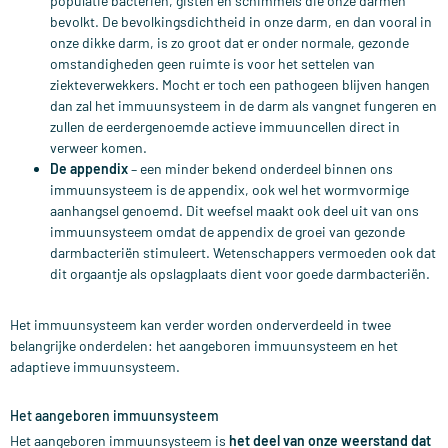
populatie bacteriën, gisten en schimmels die onze darmen
bevolkt. De bevolkingsdichtheid in onze darm, en dan vooral in
onze dikke darm, is zo groot dat er onder normale, gezonde
omstandigheden geen ruimte is voor het settelen van
ziekteverwekkers. Mocht er toch een pathogeen blijven hangen
dan zal het immuunsysteem in de darm als vangnet fungeren en
zullen de eerdergenoemde actieve immuuncellen direct in
verweer komen.
De appendix
– een minder bekend onderdeel binnen ons
immuunsysteem is de appendix, ook wel het wormvormige
aanhangsel genoemd. Dit weefsel maakt ook deel uit van ons
immuunsysteem omdat de appendix de groei van gezonde
darmbacteriën stimuleert. Wetenschappers vermoeden ook dat
dit orgaantje als opslagplaats dient voor goede darmbacteriën.
Het immuunsysteem kan verder worden onderverdeeld in twee
belangrijke onderdelen: het aangeboren immuunsysteem en het
adaptieve immuunsysteem.
Het aangeboren immuunsysteem
Het aangeboren immuunsysteem is
het deel van onze weerstand dat