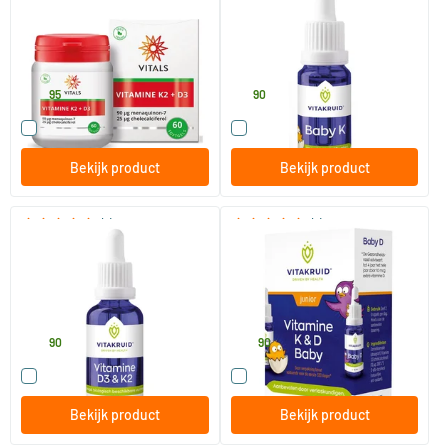
60 softgels
10 ml
Vitals
Vitakruid
24
.
17
.
95
90
Vergelijk dit product
Vergelijk dit product
Bekijk product
Bekijk product
(1)
(1)
Vitamine D3 & K2
Vitamine K & D Baby druppels
10 ml
30 ml
10 ml
Vitakruid
Vitakruid
64
.
29
.
90
90
Vergelijk dit product
Vergelijk dit product
Bekijk product
Bekijk product