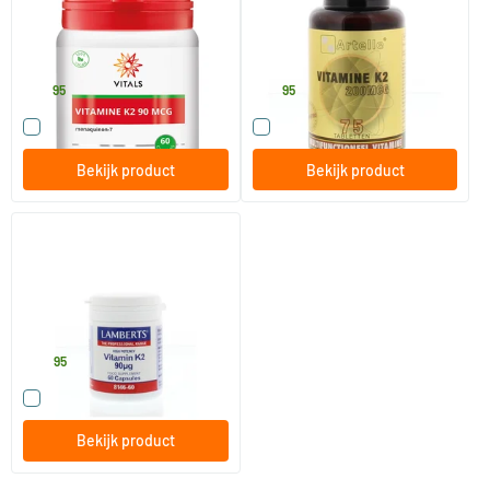
60 Plantaardige capsules
75 tabletten
Vitals
Artelle
22
.
28
.
95
95
Vergelijk dit product
Vergelijk dit product
Bekijk product
Bekijk product
Vitamine K2 90 mcg
60 Plantaardige capsules
Lamberts
24
.
95
Vergelijk dit product
Bekijk product