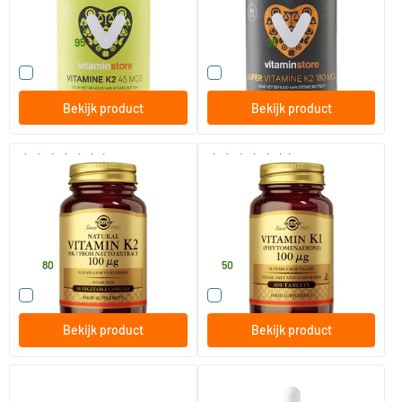
Vitaminstore
Vitaminstore
18
.
29
.
vanaf
vanaf
95
95
Vergelijk dit product
Vergelijk dit product
Bekijk product
Bekijk product
(11)
(8)
Vitamin K-2 100 µg
Vitamin K-1 100 µg
(menaquinon-7, vitamine K)
(fytonadion, vitamine K)
50 vegicaps
100 tabletten
Solgar Vitamins
Solgar Vitamins
47
.
9
.
80
50
Vergelijk dit product
Vergelijk dit product
Bekijk product
Bekijk product
Vitamine K2 + D3
Vitamine K Baby Druppels