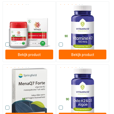
(1)
(4)
Vitamine K2 180 mcg
Vitamine K2 100 mcg
60 Plantaardige capsules
60 tabletten
Vitals
Vitakruid
29
.
19
.
95
90
Vergelijk dit product
Vergelijk dit product
Bekijk product
Bekijk product
(4)
(3)
MenaQ7 Forte (180 mcg)
Osta K2 & D3 algae
vitamine K2
60 vegicaps
90 tabletten
Springfield
Vitakruid
39
.
34
.
vanaf
99
90
Vergelijk dit product
Vergelijk dit product