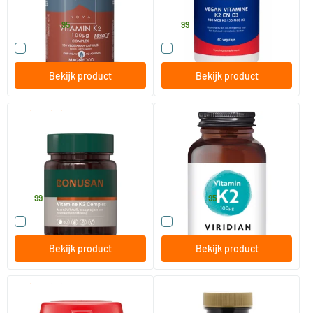
Terranova
Orthovitaal
40
.
24
.
vanaf
95
99
Vergelijk dit product
Vergelijk dit product
Bekijk product
Bekijk product
(1)
Vitamine K2 complex
Vitamin K2 100 mcg
60 tabletten
60 vegicaps
Bonusan
Viridian
42
.
34
.
vanaf
99
95
Vergelijk dit product
Vergelijk dit product
Bekijk product
Bekijk product
(3)
Vitamine K2 90 mcg
Vitamine K2 200 mcg