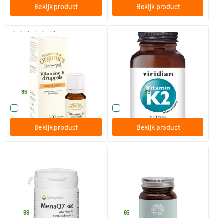
Bekijk product
Bekijk product
(5)
Vitamine K druppels
Vitamin K2
10 ml
30/​90 vegicaps
Essential Organics Puur
Viridian
19
.
23
.
vanaf
95
95
Vergelijk dit product
Vergelijk dit product
Bekijk product
Bekijk product
(1)
(8)
MenaQ7 360 mcg vitamine K2
Vitamine K2 200 mcg/MK7
(MK7)
30 vegicaps
60 tabletten
Springfield
Mattisson Healthstyle
39
.
19
.
99
95