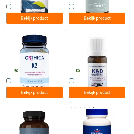
Vergelijk dit product
Vergelijk dit product
Bekijk product
Bekijk product
(1)
(14)
Vitamine K2 45 mcg
Vitamine K & D voor
zuigelingen
60 softgels
10 ml
Orthica
Orthica
29
.
19
.
50
50
Vergelijk dit product
Vergelijk dit product
Bekijk product
Bekijk product
(1)
Vitamine K2 100 mcg complex
Vegan Vitamine K2 & D3
50/​100 stuks
60 vegicaps