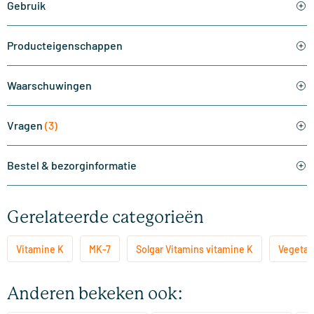
Gebruik
Producteigenschappen
Waarschuwingen
Vragen
(3)
Bestel & bezorginformatie
Gerelateerde categorieën
Vitamine K
MK-7
Solgar Vitamins vitamine K
Vegetar
Anderen bekeken ook: