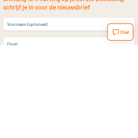
schrijf je in voor de nieuwsbrief
Voornaam (optioneel)
Chat
Email
Aanmelden
Heb je een vraag?
Email
info@vitaminstore.nl
Chat
Reactietijd 1-2 werkdagen
9-17u (indien onl