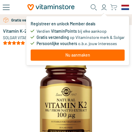
Ga naar de hoofdinhoud
Gratis verzending vanaf 25 euro
Gratis persoonlijk advies via chat of email
Registreer en unlock Member deals
Vitamin K-2 100 µg (menaquinon-7, vitamine K)
op voorraad
Verdien
VitaminPoints
bij elke aankoop
Gratis verzending
op Vitaminstore merk & Solgar
47
.
SOLGAR VITAMINS
80
(11)
Persoonlijke vouchers
o.b.v. jouw interesses
Nu aanmaken