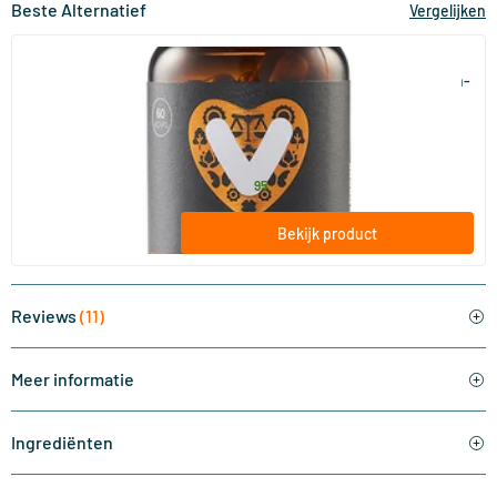
Beste Alternatief
Vergelijken
(13)
Super Vitamine K2 180 mcg (menaquinon-
7 met vitamine D3)
60 vegicaps
Vitaminstore
29
.
vanaf
95
Bekijk product
Reviews
(11)
Meer informatie
Ingrediënten