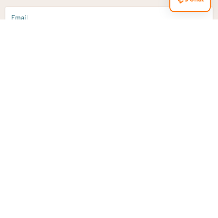
Email
Aanmelden
Heb je een vraag?
Email
info@vitaminstore.nl
Chat
Reactietijd 1-2 werkdagen
9-17u (indien onl
Klantenservice
Contact opnemen