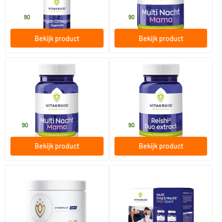
Vitakruid
Vitakruid
29
.
42
.
90
90
Bekijk product
Bekijk product
(2)
Multi Nacht Mama
Reishi3 Duo Extract
30 tabletten
60 vegicaps
Vitakruid
Vitakruid
16
.
34
.
90
90
Bekijk product
Bekijk product
(1)
Elite Pre Workout Man
Multi Dag & Nacht Man Sport
420 gram
60/​180 tabletten
Vitakruid
Vitakruid