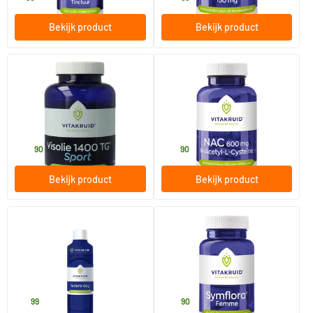
Bekijk product
Bekijk product
(1)
(1)
Visolie 1400 TG sport
NAC 600 mg N-Acetyl-L-
Cysteine
90 softgels
90 vegicaps
Vitakruid
Vitakruid
54
.
28
.
90
90
Bekijk product
Bekijk product
Waterfles met pillendoos 375
Symflora Femme
ml
375 ml
90 vegicaps
Vitakruid
Vitakruid
19
.
49
.
99
90