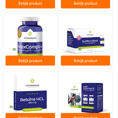
Bekijk product
Bekijk product
(5)
RelaxComplex 1250 mg
Symflora basis
Magnesiumtauraat & D3
180 tabletten
30 sachets
Vitakruid
Vitakruid
58
.
39
.
vanaf
90
90
Bekijk product
Bekijk product
Betaine HCL testkit
Multi Dag & Nacht Vrouw Sport
10 tabletten
60/​180 tabletten
Vitakruid
Vitakruid
5
.
29
.
vanaf
90
90
Bekijk product
Bekijk product