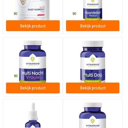
Vitakruid
Vitakruid
39
.
21
.
90
90
Bekijk product
Bekijk product
Multi nacht vrouw
Multi Dag
90 tabletten
30/​90 tabletten
Vitakruid
Vitakruid
42
.
15
.
vanaf
90
90
Bekijk product
Bekijk product
(1)
(1)
Vegan omega-3 algenolie
Multi Nacht Mama
50 ml
90 tabletten