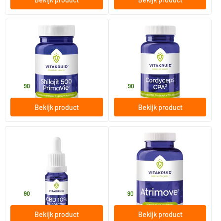
Shilajit 500mg PrimaVie 50%
Cordyceps CPA3 Mycelium
fulvinezuur
extract 12:1
60 vegicaps
60 vegicaps
Vitakruid
Vitakruid
39
.
34
.
90
90
Bekijk product
Bekijk product
(1)
CBD Olie 10% Full Spectrum
Atrimove tabletten
10 ml
90 tabletten
Vitakruid
Vitakruid
59
.
39
.
90
90
Bekijk product
Bekijk product