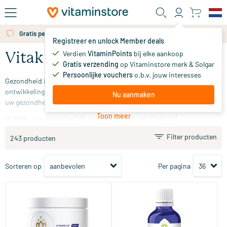
Ga naar de hoofdinhoud
Gratis persoonlijk advies via chat of email
Registreer en unlock Member deals
Verdien
VitaminPoints
bij elke aankoop
Vitakruid
Gratis verzending
op Vitaminstore merk & Solgar
Persoonlijke vouchers
o.b.v. jouw interesses
Gezondheid is het grootste goed. Vitakruid zet zich daarom in voor de
ontwikkeling van hoogwaardige voedingssupplementen die u helpen
Nu aanmaken
uw gezondheid en vitaliteit te behouden.
Toon meer
In deze
video
leggen wij de merkbelofte uit van Vitakruid.
Filter producten
243 producten
Sorteren op
Per pagina
(1)
Elite Post Workout Man BCAA
Kaardebol tinctuur
4:1:1 & Elektrolyten
360 gram
50 ml