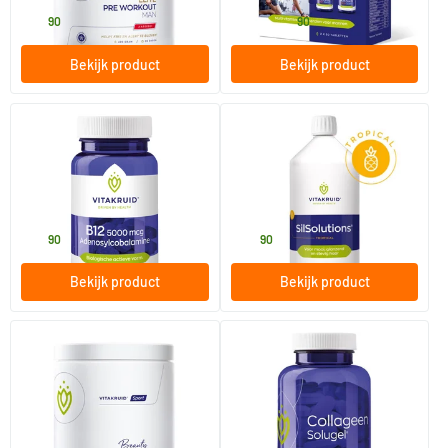
39
.
29
.
vanaf
90
90
Bekijk product
Bekijk product
(1)
B12 Adenosylcobalamine
SilSolutions Tropical
5000 mcg
60 zuigtabletten
1000 ml
Vitakruid
Vitakruid
26
.
44
.
90
90
Bekijk product
Bekijk product
Beauty Whey Protein +
Collageen Solugel tabletten
Collagen
met Vitamine C en D
675 gram
150 tabletten
Vitakruid
Vitakruid