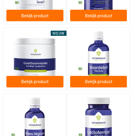
34
.
29
.
90
90
Bekijk product
Bekijk product
NIEUW
Guarboonvezels Sunfiber
Kaardebol tinctuur
prebiotica
450 gram
100 ml
Vitakruid
Vitakruid
44
.
39
.
90
90
Bekijk product
Bekijk product
(1)
(1)
Ribes nigrum tinctuur
Lactoferrine 150 mg minimaal
95% Puur + C
50 ml
60 Plantaardige capsules
Vitakruid
Vitakruid
8
.
48
.
90
89