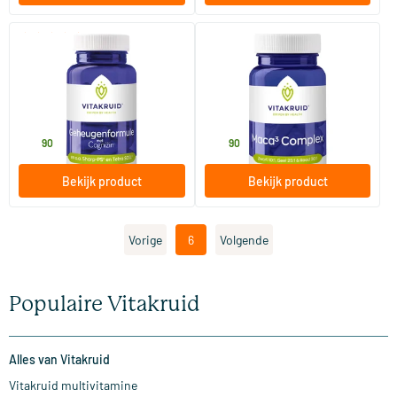
(1)
Geheugenformule
Maca complex
zwart/geel/rood
60 Plantaardige capsules
90 vegicaps
Vitakruid
Vitakruid
72
.
29
.
90
90
Bekijk product
Bekijk product
Vorige
6
Volgende
Populaire Vitakruid
Alles van Vitakruid
Vitakruid multivitamine