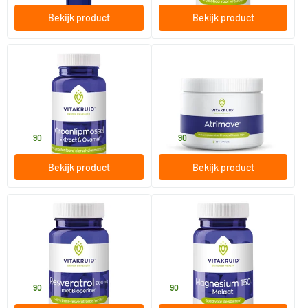
Bekijk product
Bekijk product
(2)
Groenlipmossel extract &
Atrimove Capsules
Ovomet®
90 Plantaardige capsules
300 capsules
Vitakruid
Vitakruid
30
.
64
.
90
90
Bekijk product
Bekijk product
(1)
Resveratrol 200 mg met
Magnesium 150 Malaat met
bioperine
vitamine B6 (P-5-P)
60 Plantaardige capsules
30 tabletten
Vitakruid
Vitakruid
39
.
9
.
90
90