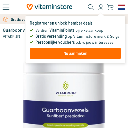
Ga naar de hoofdinhoud
Gratis persoonlijk advies via chat of email
Gratis verzending vanaf 25 euro
Registreer en unlock Member deals
Guarboonvezels Sunfiber prebiotica
op voorraad
Verdien
VitaminPoints
bij elke aankoop
Gratis verzending
op Vitaminstore merk & Solgar
44
.
VITAKRUID
90
Persoonlijke vouchers
o.b.v. jouw interesses
NIEUW
Nu aanmaken