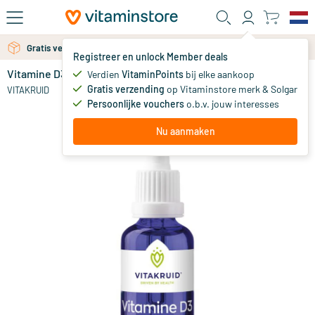
Ga naar de hoofdinhoud
Gratis verzending vanaf 25 euro
Gratis persoonlijk advies via chat of email
Registreer en unlock Member deals
Vitamine D3 Vegan Druppels 25mcg / 1000 IE
op voorraad
Verdien
VitaminPoints
bij elke aankoop
Gratis verzending
op Vitaminstore merk & Solgar
19
.
VITAKRUID
90
Persoonlijke vouchers
o.b.v. jouw interesses
Nu aanmaken