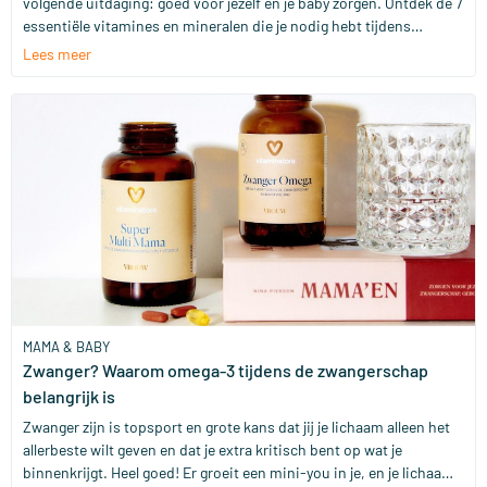
volgende uitdaging: goed voor jezelf en je baby zorgen. Ontdek de 7
essentiële vitamines en mineralen die je nodig hebt tijdens
borstvoeding om jullie beiden gezond en sterk te houden. Lees nu
Lees meer
hoe je je voeding kunt optimaliseren voor de beste start!
MAMA & BABY
Zwanger? Waarom omega-3 tijdens de zwangerschap
belangrijk is
Zwanger zijn is topsport en grote kans dat jij je lichaam alleen het
allerbeste wilt geven en dat je extra kritisch bent op wat je
binnenkrijgt. Heel goed! Er groeit een mini-you in je, en je lichaam