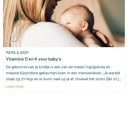
om jullie beiden, bij actieve kinderwens, klaar te stomen voor
conceptie en de daaropvolgende zwangerschap. Welke supplement
kunnen jullie beiden slikken om de vruchtbaarheid optimaal te
ondersteunen?
MAMA & BABY
Vitamine D en K voor baby’s
De geboorte van je kindje is een van de meest ingrijpende en
meeste bijzondere gebeurtenissen in een mensenleven. Je wereld
staat op z’n kop en er komt veel op je af. Hoewel het soms lijkt of je
ontzettend veel nodig hebt voor je nieuwe gezinslid, valt het in de
Lees meer
praktijk mee. Met een flinke dosis liefde, wat warme kleding, luiers
en voeding uiteraard, kom je al een heel eind. Maar, wat wel wordt
aangeraden is om voor je baby Vitamine D en Vitamine K in huis te
halen. Wij beantwoorden de meest gestelde vragen over deze
aanbevolen supplementen voor jouw baby.