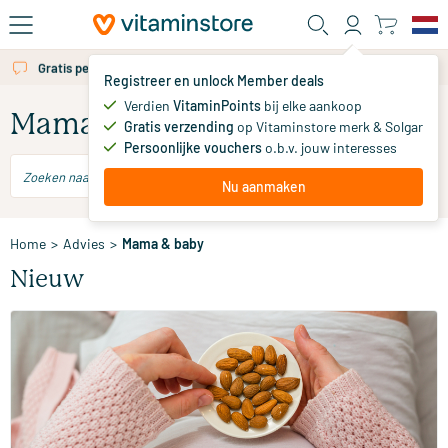
Ga naar de hoofdinhoud
Gratis persoonlijk advies via chat of email
Registreer en unlock Member deals
Verdien
VitaminPoints
bij elke aankoop
Mama & baby
Gratis verzending
op Vitaminstore merk & Solgar
Persoonlijke vouchers
o.b.v. jouw interesses
Nu aanmaken
Home
>
Advies
>
Mama & baby
Nieuw