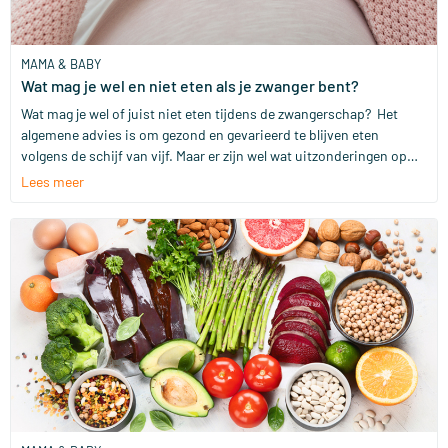
MAMA & BABY
Wat mag je wel en niet eten als je zwanger bent?
Wat mag je wel of juist niet eten tijdens de zwangerschap? Het
algemene advies is om gezond en gevarieerd te blijven eten
volgens de schijf van vijf. Maar er zijn wel wat uitzonderingen op
die regel. Wij hebben het op een rijtje gezet.
Lees meer