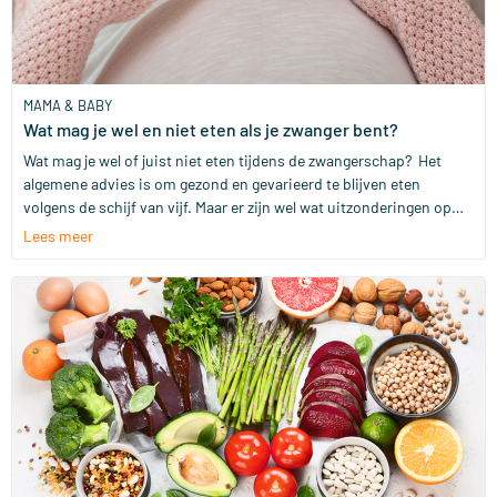
MAMA & BABY
Wat mag je wel en niet eten als je zwanger bent?
Wat mag je wel of juist niet eten tijdens de zwangerschap? Het
algemene advies is om gezond en gevarieerd te blijven eten
volgens de schijf van vijf. Maar er zijn wel wat uitzonderingen op
die regel. Wij hebben het op een rijtje gezet.
Lees meer