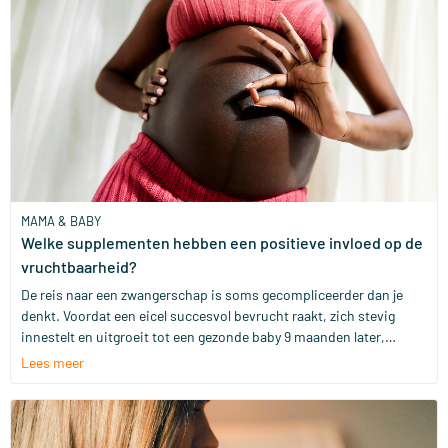
delen we de essentiële supplementen die je nodig hebt voor,
tijdens én na de zwangerschap.
MAMA & BABY
Welke supplementen hebben een positieve invloed op de
vruchtbaarheid?
De reis naar een zwangerschap is soms gecompliceerder dan je
denkt. Voordat een eicel succesvol bevrucht raakt, zich stevig
innestelt en uitgroeit tot een gezonde baby 9 maanden later,
moeten alle omstandigheden optimaal zijn. Vaak wordt ten
Lees meer
onrechte het uitblijven van een zwangerschap in de schoenen van
de vrouw geschoven, terwijl vruchtbaarheidsproblemen of het
uitblijven van een zwangerschap net zo goed te wijten zijn aan de
man. Om het allemaal niet te zwaarmoedig te maken, is het wel fijn