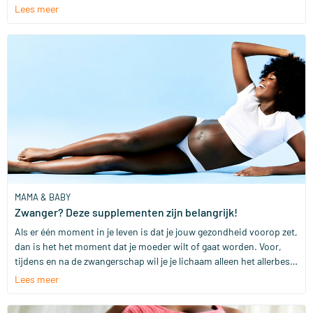
kan daarvoor wel wat extra ondersteuning gebruiken. Eén van die
Lees meer
belangrijke extra’s is omega 3. In dit blog leggen we uit waarom
deze vetzuren belangrijk zijn en welk supplement wij hiervoor
adviseren; de Zwanger Omega.
MAMA & BABY
Zwanger? Deze supplementen zijn belangrijk!
Als er één moment in je leven is dat je jouw gezondheid voorop zet,
dan is het het moment dat je moeder wilt of gaat worden. Voor,
tijdens en na de zwangerschap wil je je lichaam alleen het allerbeste
geven en de kans is groot dat je extra kritisch bent op wat je
Lees meer
binnenkrijgt. Heel goed! Je lichaam is bezig met een nieuw mens te
bouwen en kan daarvoor wel wat extra’s gebruiken. In deze blog