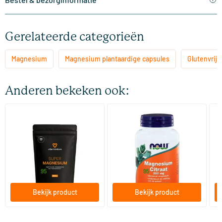
Gerelateerde categorieën
Magnesium
Magnesium plantaardige capsules
Glutenvrije
Anderen bekeken ook:
(33)
(21)
Super Magnesium refill
Magnesium Citraat 200 mg
Ma
(magnesium citrate)
60/​120 tabletten
100/​250 tabletten
Vitaminstore
NOW
Vi
17
.
21
.
vanaf
vanaf
v
95
95
Bekijk product
Bekijk product