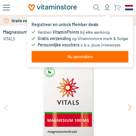
Ga naar de hoofdinhoud
Gratis verzending vanaf 25 euro
Gratis persoonlijk advies via chat of email
Registreer en unlock Member deals
Magnesiumcitraat 100 mg
op voorraad
Verdien
VitaminPoints
bij elke aankoop
Gratis verzending
op Vitaminstore merk & Solgar
21
.
VITALS
95
Persoonlijke vouchers
o.b.v. jouw interesses
Nu aanmaken