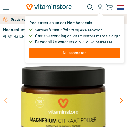
Ga naar de hoofdinhoud
Gratis verzending vanaf 25 euro
Registreer en unlock Member deals
Magnesium Citraat poeder
op voorraad
Verdien
VitaminPoints
bij elke aankoop
Gratis verzending
op Vitaminstore merk & Solgar
15
.
VITAMINSTORE
95
Persoonlijke vouchers
o.b.v. jouw interesses
Nu aanmaken