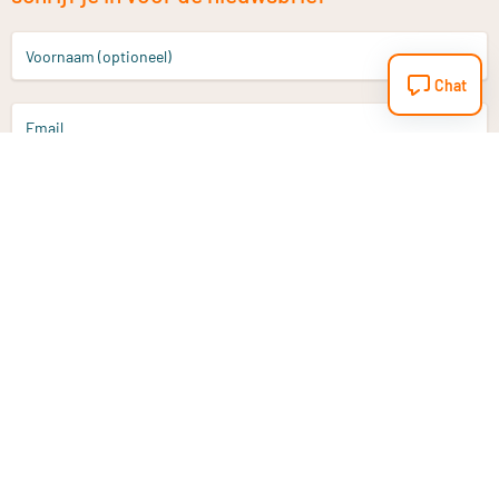
Voornaam (optioneel)
Chat
Email
Aanmelden
Heb je een vraag?
Email
info@vitaminstore.nl
Chat
Reactietijd 1-2 werkdagen
9-17u (indien onl