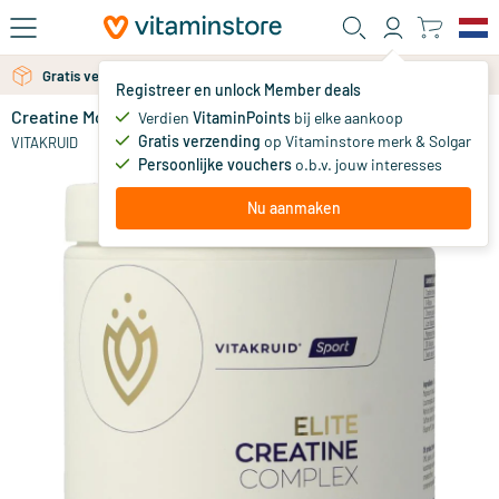
Ga naar de hoofdinhoud
Gratis persoonlijk advies via chat of email
Gratis verzending vanaf 25 euro
Registreer en unlock Member deals
Creatine Monohydraat Complex Tropical
op voorraad
Verdien
VitaminPoints
bij elke aankoop
Gratis verzending
op Vitaminstore merk & Solgar
34
.
VITAKRUID
90
Persoonlijke vouchers
o.b.v. jouw interesses
Nu aanmaken