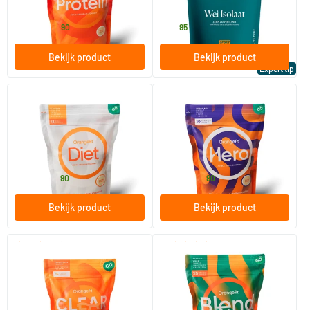
Orangefit
Vitaminstore
34
.
42
.
vanaf
90
95
Bekijk product
Bekijk product
Expert tip
(14)
(9)
Diet
Hero
850 gram
1000 gram
Orangefit
Orangefit
32
.
24
.
vanaf
vanaf
90
90
Bekijk product
Bekijk product
(5)
(2)
Clear Protein
Blend
240 gram
750 gram
Orangefit
Orangefit