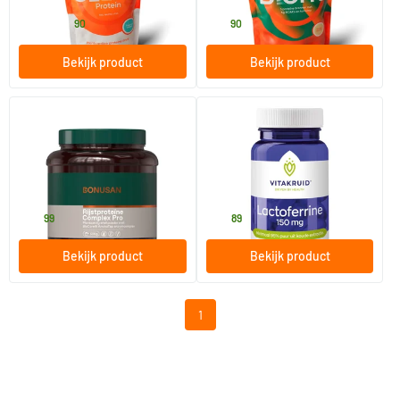
31
.
39
.
vanaf
90
90
Bekijk product
Bekijk product
(1)
(1)
Rijstproteine Complex pro
Lactoferrine 150 mg minimaal
95% Puur + C
500 gram
60 Plantaardige capsules
Bonusan
Vitakruid
48
.
48
.
99
89
Bekijk product
Bekijk product
1