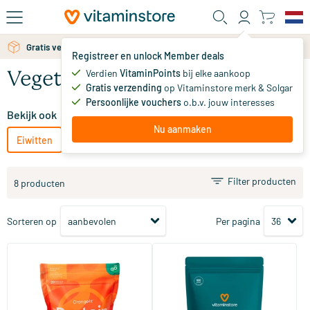
Ga naar de hoofdinhoud
Gratis verzending vanaf 25 euro
Gratis persoonlijk advies via chat of email
Registreer en unlock Member deals
Verdien
VitaminPoints
bij elke aankoop
Vegetarische Eiwitten
Gratis verzending
op Vitaminstore merk & Solgar
Persoonlijke vouchers
o.b.v. jouw interesses
Bekijk ook
Nu aanmaken
Eiwitten
Vegan Eiwitten
Filter producten
8 producten
Sorteren op
Per pagina
(98)
(16)
Protein
Wei Isolaat
750 gram
600 gram