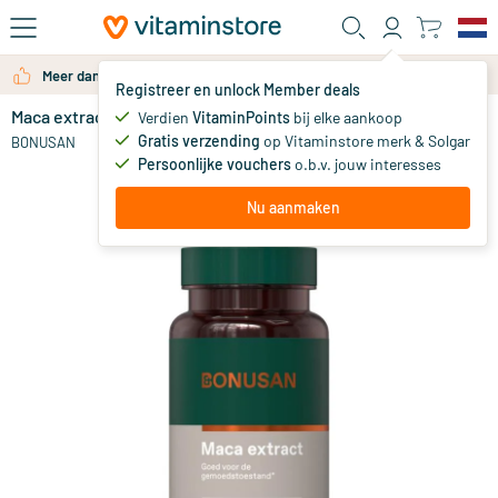
Ga naar de hoofdinhoud
Meer dan 325.000 tevreden klanten per jaar
Registreer en unlock Member deals
Maca extract
op voorraad
Verdien
VitaminPoints
bij elke aankoop
Gratis verzending
op Vitaminstore merk & Solgar
31
.
BONUSAN
99
Persoonlijke vouchers
o.b.v. jouw interesses
Nu aanmaken