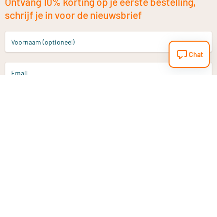
Ontvang 10% korting op je eerste bestelling,
schrijf je in voor de nieuwsbrief
Voornaam (optioneel)
Chat
Email
Aanmelden
Heb je een vraag?
Email
info@vitaminstore.nl
Chat
Reactietijd 1-2 werkdagen
9-17u (indien onl