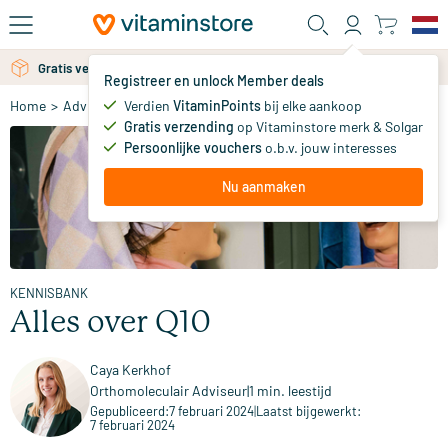
Ga naar de hoofdinhoud
Gratis persoonlijk advies via chat of email
Gratis verzending vanaf 25 euro
Registreer en unlock Member deals
Verdien
VitaminPoints
bij elke aankoop
Home
>
Advies
>
Kennisbank
>
Alles over Q10
Gratis verzending
op Vitaminstore merk & Solgar
Persoonlijke vouchers
o.b.v. jouw interesses
Nu aanmaken
KENNISBANK
Alles over Q10
Caya Kerkhof
Orthomoleculair Adviseur
|
1 min. leestijd
Gepubliceerd:
7 februari 2024
|
Laatst bijgewerkt:
7 februari 2024