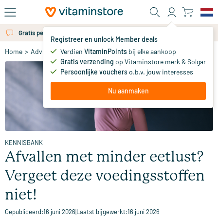
Ga naar de hoofdinhoud
Gratis persoonlijk advies via chat of email
Registreer en unlock Member deals
Verdien
VitaminPoints
bij elke aankoop
Home
>
Advies
>
Kennisbank
>
Afvallen met minder eetlust? Vergeet
Gratis verzending
op Vitaminstore merk & Solgar
Persoonlijke vouchers
o.b.v. jouw interesses
Nu aanmaken
KENNISBANK
Afvallen met minder eetlust?
Vergeet deze voedingsstoffen
niet!
Gepubliceerd:
16 juni 2026
|
Laatst bijgewerkt:
16 juni 2026