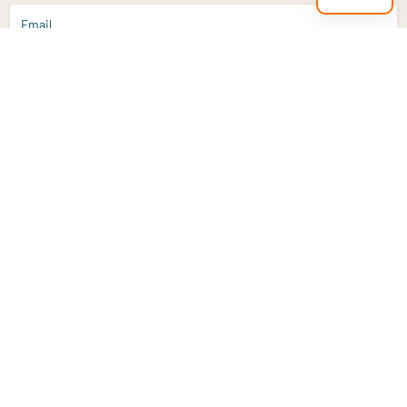
Email
Aanmelden
Heb je een vraag?
Email
info@vitaminstore.nl
Chat
Reactietijd 1-2 werkdagen
9-17u (indien onl
Klantenservice
Contact opnemen