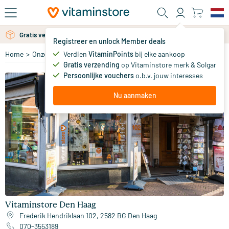
Ga naar de hoofdinhoud
Gratis persoonlijk advies via chat of email
Registreer en unlock Member deals
Verdien
VitaminPoints
bij elke aankoop
Home
>
Onze winkels
>
Vitaminstore Den Haag
Gratis verzending
op Vitaminstore merk & Solgar
Persoonlijke vouchers
o.b.v. jouw interesses
Nu aanmaken
Vitaminstore Den Haag
Frederik Hendriklaan 102, 2582 BG Den Haag
070-3553189