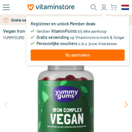
Ga naar de hoofdinhoud
Gratis verzending vanaf 25 euro
Registreer en unlock Member deals
Vegan Iron Complex
niet op voorraad
Verdien
VitaminPoints
bij elke aankoop
Gratis verzending
op Vitaminstore merk & Solgar
24
.
YUMMYGUMS
95
Persoonlijke vouchers
o.b.v. jouw interesses
Nu aanmaken