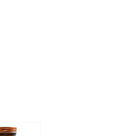
(158)
a Sterk 75 mcg