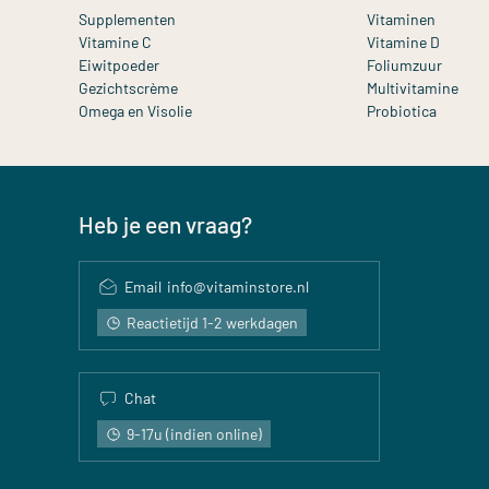
Supplementen
Vitaminen
Vitamine C
Vitamine D
Eiwitpoeder
Foliumzuur
Gezichtscrème
Multivitamine
Omega en Visolie
Probiotica
Heb je een vraag?
Email
info@vitaminstore.nl
Reactietijd 1-2 werkdagen
Chat
9-17u (indien online)