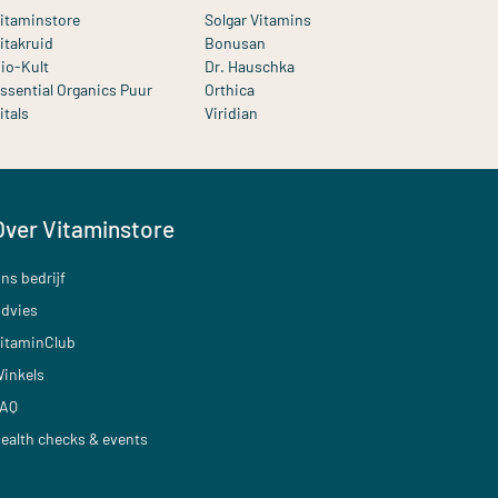
itaminstore
Solgar Vitamins
itakruid
Bonusan
io-Kult
Dr. Hauschka
ssential Organics Puur
Orthica
itals
Viridian
Over Vitaminstore
ns bedrijf
dvies
itaminClub
inkels
AQ
ealth checks & events