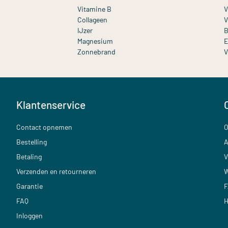
Vitamine B
V
Collageen
V
IJzer
B
Magnesium
E
Zonnebrand
V
Klantenservice
Contact opnemen
O
Bestelling
A
Betaling
V
Verzenden en retourneren
W
Garantie
F
FAQ
H
Inloggen