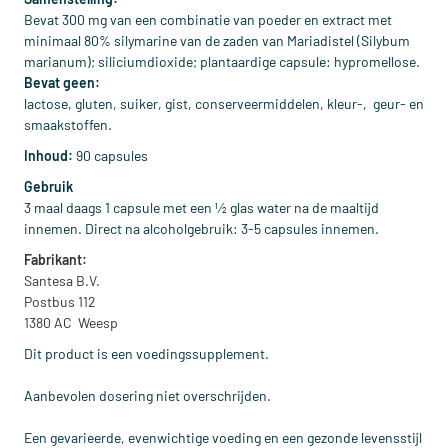
Bevat 300 mg van een combinatie van poeder en extract met
minimaal 80% silymarine van de zaden van Mariadistel (Silybum
marianum); siliciumdioxide; plantaardige capsule: hypromellose.
Bevat geen:
lactose, gluten, suiker, gist, conserveermiddelen, kleur-, geur- en
smaakstoffen.
Inhoud:
90 capsules
Gebruik
3 maal daags 1 capsule met een 1⁄2 glas water na de maaltijd
innemen. Direct na alcoholgebruik: 3-5 capsules innemen.
Fabrikant:
Santesa B.V.
Postbus 112
1380 AC Weesp
Dit product is een voedingssupplement.
Aanbevolen dosering niet overschrijden.
Een gevarieerde, evenwichtige voeding en een gezonde levensstijl