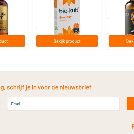
vitamine D
30/​60/​120 capsules
60/​120 so
Bio-Kult
Vitaminstore
13
.
17
.
vanaf
vanaf
95
95
oduct
Bekijk product
Beki
, schrijf je in voor de nieuwsbrief
Email