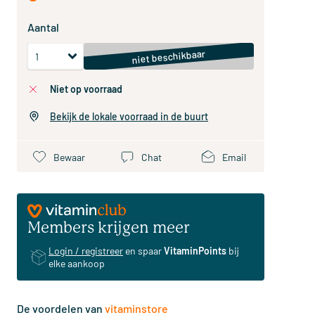
Aantal
niet beschikbaar
niet op voorraad
Bekijk de lokale voorraad in de buurt
Bewaar
Chat
Email
Members krijgen meer
Login / registreer
en spaar
VitaminPoints
bij
elke aankoop
De voordelen van
vitaminstore