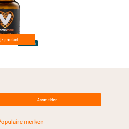
ftgels
jk product
Bestseller
Aanmelden
Populaire merken