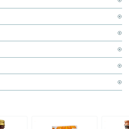
)
(136)
 (Magnesium
Bio-Kult Probiotica
Super D3 Extr