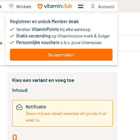
k
Winkels
Account
Jouw winkelwagen
Registreer en unlock Member deals
Je hebt nog geen producten
Verdien
VitaminPoints
bij elke aankoop
Gratis verzending
op Vitaminstore merk & Solgar
Persoonlijke vouchers
o.b.v. jouw interesses
en
Aanbiedingen
Member
deals
Advies
Nu aanmaken
Kies een variant en voeg toe
Inhoud
Notificatie
Stuur mij een email wanneer dit product er
weer is.
0