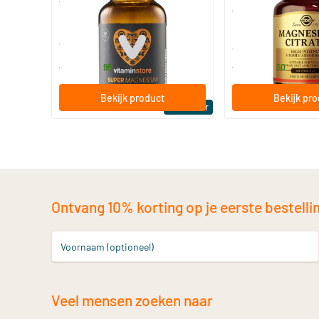
Citraat)
60/​120 tabletten
60/​120 tabletten
Vitaminstore
Solgar Vitamins
19
.
16
.
vanaf
vanaf
95
50
Bekijk product
Bekijk pr
Bestseller
Ontvang 10% korting op je eerste bestelling
Voornaam (optioneel)
Veel mensen zoeken naar