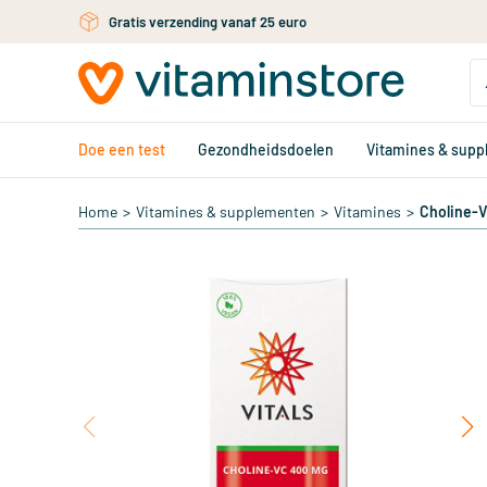
Ga naar de hoofdinhoud
Gratis verzending vanaf 25 euro
Doe een test
Gezondheidsdoelen
Vitamines & sup
Home
>
Vitamines & supplementen
>
Vitamines
>
Choline-