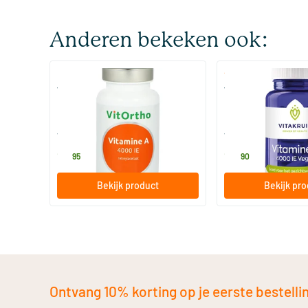
Anderen bekeken ook:
(2)
Vitamine A 4000IE
Vegan Vitamine A 4
120 Plantaardige capsules
100 Plantaardige
Vitortho
Vitakruid
17
.
14
.
95
90
Bekijk product
Bekijk pr
Ontvang 10% korting op je eerste bestelling