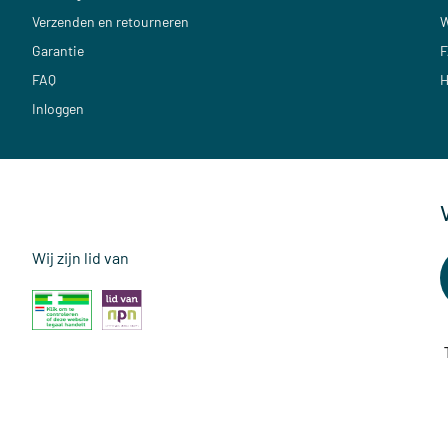
Verzenden en retourneren
W
Garantie
F
FAQ
H
Inloggen
Wij zijn lid van