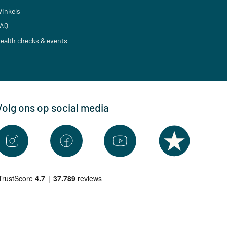
inkels
AQ
ealth checks & events
Volg ons op social media