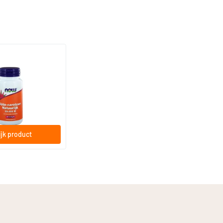
(1)
 natuurlijk
s
jk product