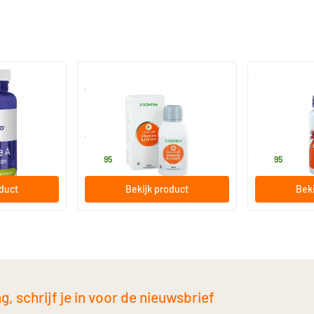
000 IE
Vitamine A D E en K liposomaal
Beta caroteen
 capsules
100 ml
90 softgel
Vitortho
NOW
23
.
28
.
95
95
oduct
Bekijk product
Beki
, schrijf je in voor de nieuwsbrief