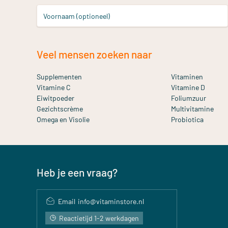
Voornaam (optioneel)
Veel mensen zoeken naar
Supplementen
Vitaminen
Vitamine C
Vitamine D
Eiwitpoeder
Foliumzuur
Gezichtscrème
Multivitamine
Omega en Visolie
Probiotica
Heb je een vraag?
Email
info@vitaminstore.nl
Reactietijd 1-2 werkdagen