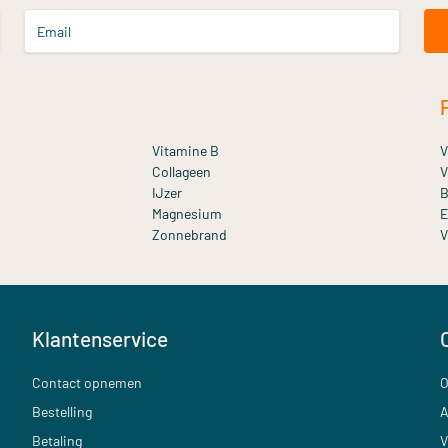
Email
Vitamine B
V
Collageen
V
IJzer
B
Magnesium
E
Zonnebrand
V
Klantenservice
Contact opnemen
O
Bestelling
A
Betaling
V