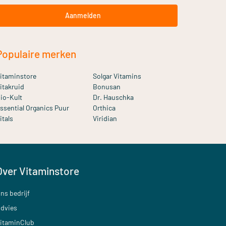
Aanmelden
Populaire merken
itaminstore
Solgar Vitamins
itakruid
Bonusan
io-Kult
Dr. Hauschka
ssential Organics Puur
Orthica
itals
Viridian
Over Vitaminstore
ns bedrijf
dvies
itaminClub