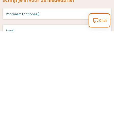
Voornaam (optioneel)
Chat
Email
Aanmelden
Heb je een vraag?
Email
info@vitaminstore.nl
Chat
Reactietijd 1-2 werkdagen
9-17u (indien onl