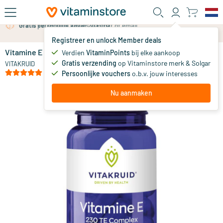
Ga naar de hoofdinhoud
Gratis persoonlijk advies via chat of email
Registreer en unlock Member deals
Vitamine E 230 TE Complex
op voorraad
Verdien
VitaminPoints
bij elke aankoop
Gratis verzending
op Vitaminstore merk & Solgar
39
.
VITAKRUID
90
(1)
Persoonlijke vouchers
o.b.v. jouw interesses
Nu aanmaken