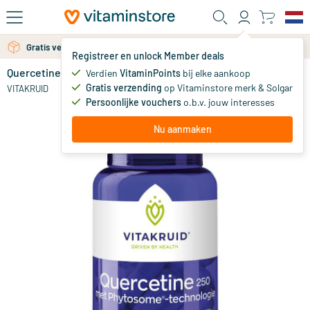
Ga naar de hoofdinhoud
Gratis verzending vanaf 25 euro
Gratis persoonlijk advies via chat of email
Registreer en unlock Member deals
Quercetine 250 met Phytosome Technologie
op voorraad
Verdien
VitaminPoints
bij elke aankoop
Gratis verzending
op Vitaminstore merk & Solgar
28
.
VITAKRUID
90
Persoonlijke vouchers
o.b.v. jouw interesses
Nu aanmaken