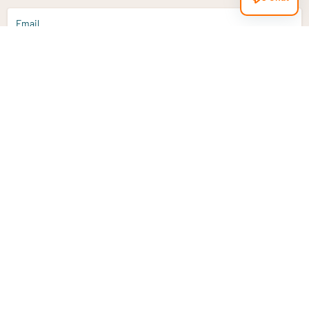
Email
Aanmelden
Heb je een vraag?
Email
info@vitaminstore.nl
Chat
Reactietijd 1-2 werkdagen
9-17u (indien onl
Klantenservice
Contact opnemen