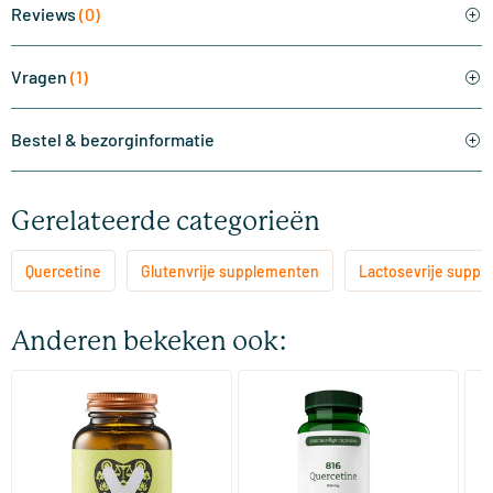
Reviews
(0)
Vragen
(1)
Bestel & bezorginformatie
Gerelateerde categorieën
Quercetine
Glutenvrije supplementen
Lactosevrije supp
Anderen bekeken ook:
(10)
Quercetine
816 Quercetine-Extract
Qu
60 capsules
60 Plantaardige capsules
Vitaminstore
AOV Voedingssupplementen
N