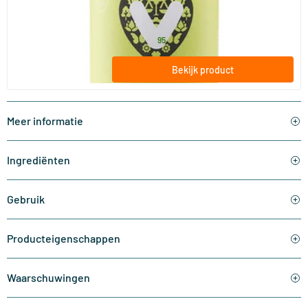
60 capsules
Vitaminstore
28
.
vanaf
95
Bekijk product
Meer informatie
Ingrediënten
Gebruik
Producteigenschappen
Waarschuwingen