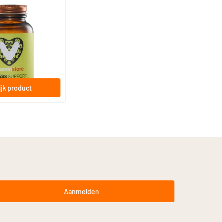
(2)
rt
ps
jk product
Aanmelden