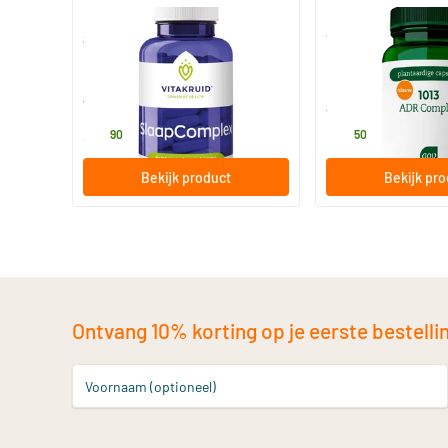
Slaapcomplex
1013 ADR Complex
90 tabletten
60 softgels
Vitakruid
AOV Voedingssupp
39
.
24
.
90
50
Bekijk product
Bekijk pr
Ontvang 10% korting op je eerste bestelling
Voornaam (optioneel)