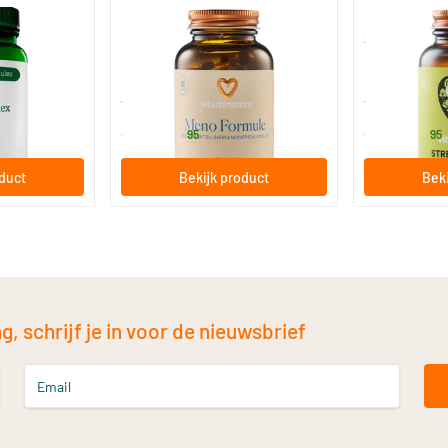
(19)
Meno Formule (isoflavonen)
Stress Suppo
60 vegicaps
60 vegica
lementen
Vitaminstore
Vitaminstore
32
.
29
.
vanaf
vanaf
95
95
oduct
Bekijk product
Beki
, schrijf je in voor de nieuwsbrief
Email