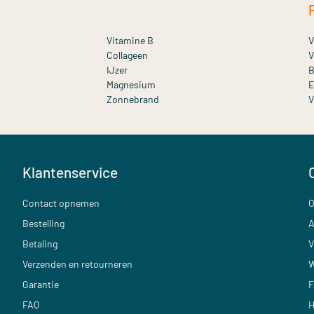
Vitamine B
V
Collageen
V
IJzer
B
Magnesium
E
Zonnebrand
V
Klantenservice
Contact opnemen
O
Bestelling
A
Betaling
V
Verzenden en retourneren
W
Garantie
F
FAQ
H