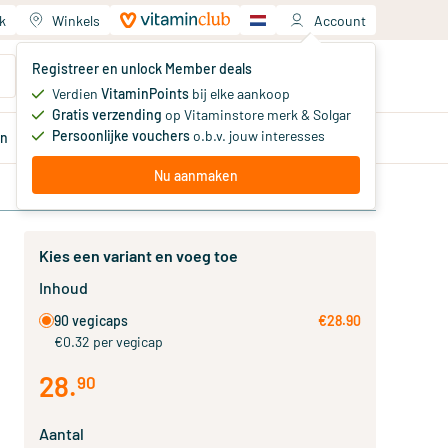
k
Winkels
Account
Jouw winkelwagen
Registreer en unlock Member deals
Je hebt nog geen producten
Verdien
VitaminPoints
bij elke aankoop
Gratis verzending
op Vitaminstore merk & Solgar
Persoonlijke vouchers
o.b.v. jouw interesses
en
Aanbiedingen
Member
deals
Advies
Nu aanmaken
Kies een variant en voeg toe
Inhoud
90 vegicaps
€28.90
€0.32 per vegicap
28
.
90
Aantal