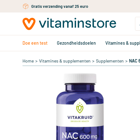
Gratis verzending vanaf 25 euro
Gratis persoonlijk advies via chat of email
Ga naar de hoofdinhoud
Doe een test
Gezondheidsdoelen
Vitamines & sup
Home
>
Vitamines & supplementen
>
Supplementen
>
NAC 6