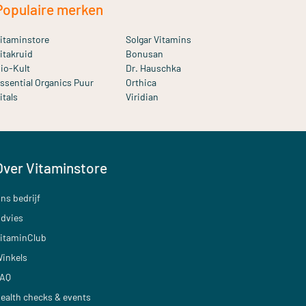
Populaire merken
itaminstore
Solgar Vitamins
itakruid
Bonusan
io-Kult
Dr. Hauschka
ssential Organics Puur
Orthica
itals
Viridian
Over Vitaminstore
ns bedrijf
dvies
itaminClub
inkels
AQ
ealth checks & events