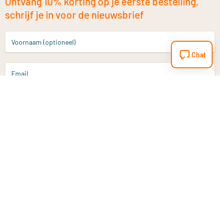
Ontvang 10% korting op je eerste bestelling,
schrijf je in voor de nieuwsbrief
Voornaam (optioneel)
Chat
Email
Aanmelden
Heb je een vraag?
Email
info@vitaminstore.nl
Chat
Reactietijd 1-2 werkdagen
9-17u (indien onl