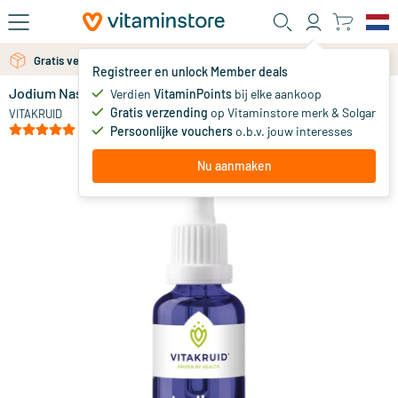
Ga naar de hoofdinhoud
Gratis verzending vanaf 25 euro
Gratis persoonlijk advies via chat of email
Registreer en unlock Member deals
Jodium Nascent druppels
op voorraad
Verdien
VitaminPoints
bij elke aankoop
Gratis verzending
op Vitaminstore merk & Solgar
14
.
VITAKRUID
90
(3)
Persoonlijke vouchers
o.b.v. jouw interesses
Nu aanmaken