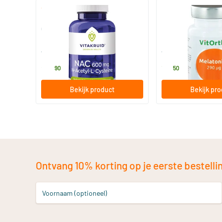
(1)
NAC 600 mg N-Acetyl-L-
Melatonine 290 mc
Cysteine
90 vegicaps
240 zuigtablette
Vitakruid
Vitortho
28
.
18
.
90
50
Bekijk product
Bekijk pr
Ontvang 10% korting op je eerste bestelling
Voornaam (optioneel)