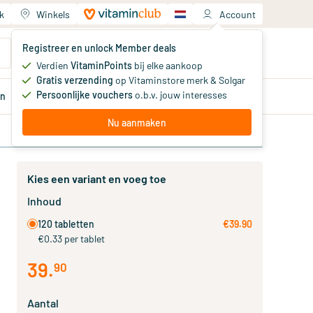
k
Winkels
Account
Jouw winkelwagen
Registreer en unlock Member deals
Je hebt nog geen producten
Verdien
VitaminPoints
bij elke aankoop
Gratis verzending
op Vitaminstore merk & Solgar
Persoonlijke vouchers
o.b.v. jouw interesses
en
Aanbiedingen
Member
deals
Advies
Nu aanmaken
Kies een variant en voeg toe
Inhoud
120 tabletten
€39.90
€0.33 per tablet
39
.
90
Aantal