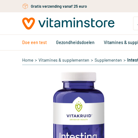
Ga naar de hoofdinhoud
Gratis verzending vanaf 25 euro
Doe een test
Gezondheidsdoelen
Vitamines & sup
Home
>
Vitamines & supplementen
>
Supplementen
>
Intes