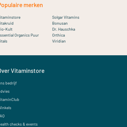
Populaire merken
itaminstore
Solgar Vitamins
itakruid
Bonusan
io-Kult
Dr. Hauschka
ssential Organics Puur
Orthica
itals
Viridian
Over Vitaminstore
ns bedrijf
dvies
itaminClub
inkels
AQ
ealth checks & events