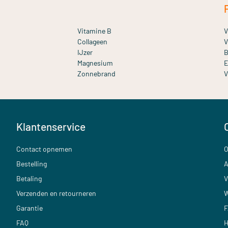
Vitamine B
V
Collageen
V
IJzer
B
Magnesium
E
Zonnebrand
V
Klantenservice
Contact opnemen
O
Bestelling
A
Betaling
V
Verzenden en retourneren
W
Garantie
F
FAQ
H