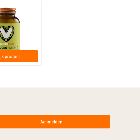
(12)
rmule (voorheen
)
rdige capsules
jk product
Aanmelden