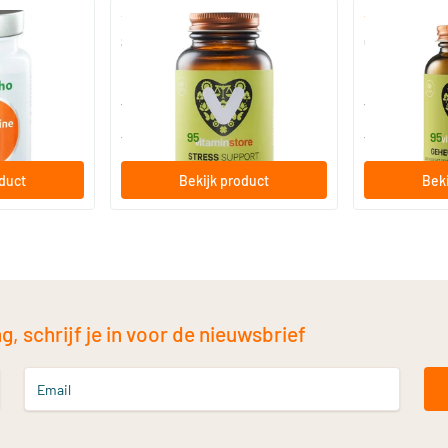
(2)
g
Stress Support
Geheugen fo
Brain support
n
60 vegicaps
60 Plantaa
Vitaminstore
Vitaminstore
29
.
22
.
vanaf
vanaf
95
95
oduct
Bekijk product
Beki
, schrijf je in voor de nieuwsbrief
Email