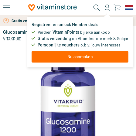
Ga naar de hoofdinhoud
Gratis verzending vanaf 25 euro
Registreer en unlock Member deals
Glucosamine 1200
op voorraad
Verdien
VitaminPoints
bij elke aankoop
Gratis verzending
op Vitaminstore merk & Solgar
20
.
VITAKRUID
90
Persoonlijke vouchers
o.b.v. jouw interesses
Nu aanmaken