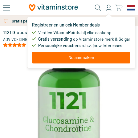
Ga naar de hoofdinhoud
Gratis persoonlijk advies via chat of email
Registreer en unlock Member deals
1121 Glucosamine & Chondroitine
op voorraad
Verdien
VitaminPoints
bij elke aankoop
Gratis verzending
op Vitaminstore merk & Solgar
68
.
AOV VOEDINGSSUPPLEMENTEN
95
(3)
Persoonlijke vouchers
o.b.v. jouw interesses
Nu aanmaken