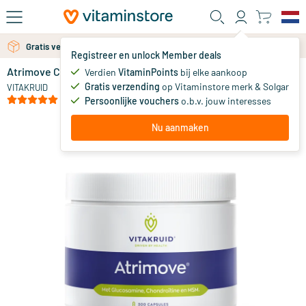
Ga naar de hoofdinhoud
Gratis verzending vanaf 25 euro
Gratis persoonlijk advies via chat of email
Registreer en unlock Member deals
Atrimove Capsules
op voorraad
Verdien
VitaminPoints
bij elke aankoop
Gratis verzending
op Vitaminstore merk & Solgar
64
.
VITAKRUID
90
(2)
Persoonlijke vouchers
o.b.v. jouw interesses
Nu aanmaken