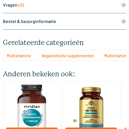
Vragen
(0)
Bestel & bezorginformatie
Gerelateerde categorieën
Multivitamine
Veganistische supplementen
Multivitamine
Anderen bekeken ook:
(1)
(8)
Multi PhytoNutrient
Formula VM-Prime voor
Mu
senioren
60 vegicaps
60 tabletten
Viridian
Solgar Vitamins
Vi
44
.
26
.
vanaf
v
60
95