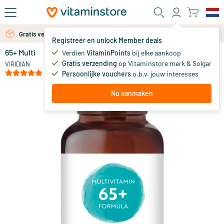
Ga naar de hoofdinhoud
Gratis verzending vanaf 25 euro
Gratis persoonlijk advies via chat of email
Registreer en unlock Member deals
65+ Multi
op voorraad
Verdien
VitaminPoints
bij elke aankoop
Gratis verzending
op Vitaminstore merk & Solgar
31
.
VIRIDIAN
50
(7)
Persoonlijke vouchers
o.b.v. jouw interesses
Nu aanmaken