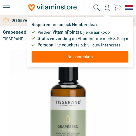
Ga naar de hoofdinhoud
Gratis verzending vanaf 25 euro
Gratis persoonlijk advies via chat of email
Registreer en unlock Member deals
Grapeseed ethically harvested
niet op voorraad
Verdien
VitaminPoints
bij elke aankoop
Gratis verzending
op Vitaminstore merk & Solgar
9
.
TISSERAND
95
Persoonlijke vouchers
o.b.v. jouw interesses
Nu aanmaken