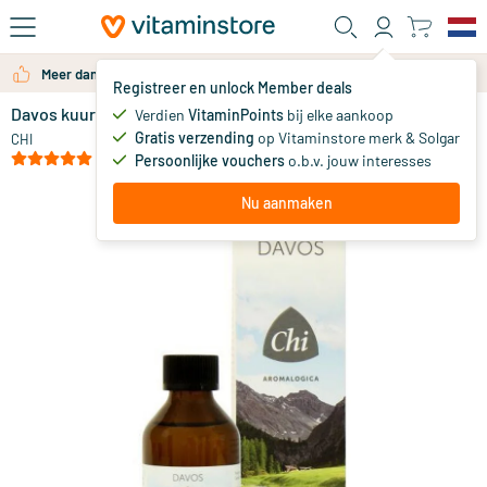
Ga naar de hoofdinhoud
Meer dan 325.000 tevreden klanten per jaar
Registreer en unlock Member deals
Davos kuurolie
op voorraad
Verdien
VitaminPoints
bij elke aankoop
Gratis verzending
op Vitaminstore merk & Solgar
12
.
CHI
50
vanaf
(1)
Persoonlijke vouchers
o.b.v. jouw interesses
Nu aanmaken