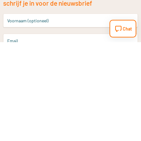
schrijf je in voor de nieuwsbrief
Voornaam (optioneel)
Chat
Email
Aanmelden
Heb je een vraag?
Email
info@vitaminstore.nl
Chat
Reactietijd 1-2 werkdagen
9-17u (indien onl