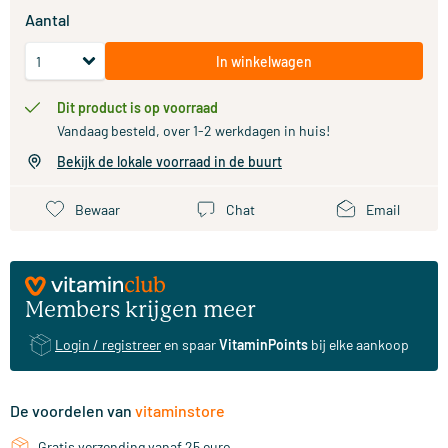
Aantal
In winkelwagen
Dit product is op voorraad
Vandaag besteld, over 1-2 werkdagen in huis!
Bekijk de lokale voorraad in de buurt
Bewaar
Chat
Email
Members krijgen meer
Login / registreer
en spaar
VitaminPoints
bij elke aankoop
De voordelen van
vitaminstore
Gratis verzending vanaf 25 euro