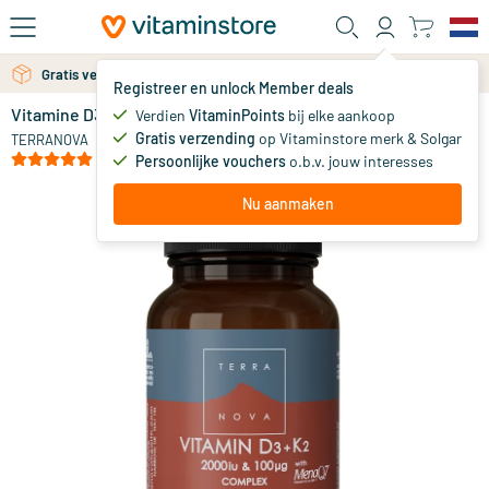
Ga naar de hoofdinhoud
Gratis verzending vanaf 25 euro
Gratis persoonlijk advies via chat of email
Registreer en unlock Member deals
Vitamine D3 2000IU met K2 100 mcg complex
op voorraad
Verdien
VitaminPoints
bij elke aankoop
Gratis verzending
op Vitaminstore merk & Solgar
46
.
TERRANOVA
75
(3)
Persoonlijke vouchers
o.b.v. jouw interesses
Nu aanmaken