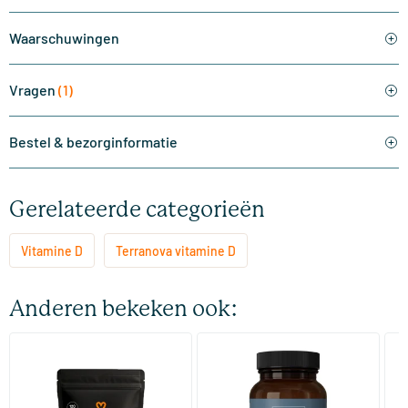
Waarschuwingen
Vragen
(1)
Bestel & bezorginformatie
Gerelateerde categorieën
Vitamine D
Terranova vitamine D
Anderen bekeken ook:
(3)
Super D3 Extra Sterk refill
Vitamine D3 2000IU complex
Vi
120 softgels
50/​100 vegicaps