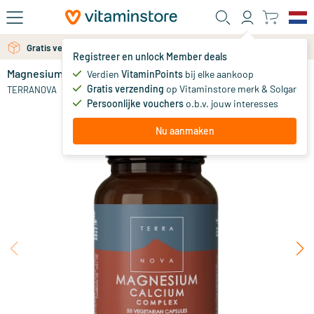
Ga naar de hoofdinhoud
Gratis verzending vanaf 25 euro
Gratis persoonlijk advies via chat of email
Registreer en unlock Member deals
Magnesium calcium 2:1 complex
op voorraad
Verdien
VitaminPoints
bij elke aankoop
Gratis verzending
op Vitaminstore merk & Solgar
17
.
TERRANOVA
25
vanaf
Persoonlijke vouchers
o.b.v. jouw interesses
Nu aanmaken