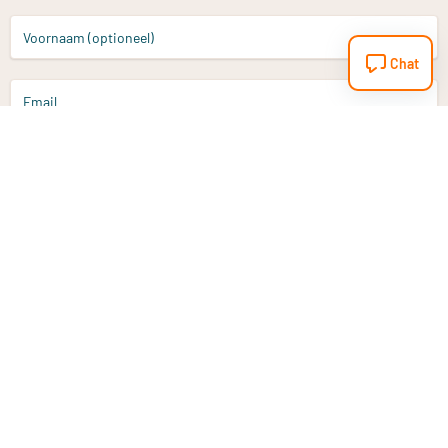
Voornaam (optioneel)
Chat
Email
Aanmelden
Heb je een vraag?
Email
info@vitaminstore.nl
Chat
Reactietijd 1-2 werkdagen
9-17u (indien onl