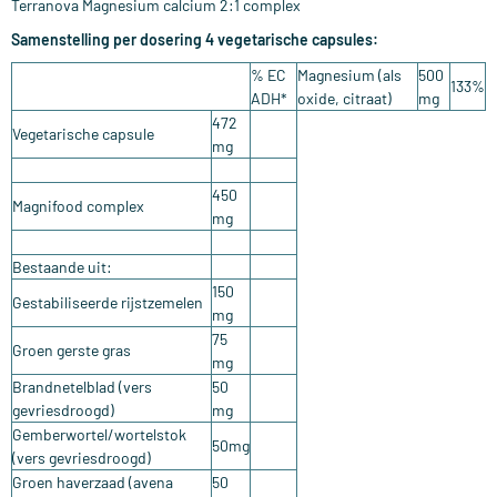
Terranova Magnesium calcium 2:1 complex
Samenstelling per dosering 4 vegetarische capsules:
% EC
Magnesium (als
500
133%
ADH*
oxide, citraat)
mg
472
Vegetarische capsule
mg
450
Magnifood complex
mg
Bestaande uit:
150
Gestabiliseerde rijstzemelen
mg
75
Groen gerste gras
mg
Brandnetelblad (vers
50
gevriesdroogd)
mg
Gemberwortel/wortelstok
50mg
(vers gevriesdroogd)
Groen haverzaad (avena
50