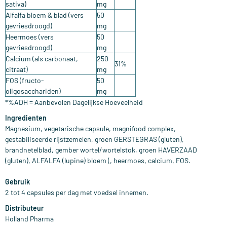
sativa)
mg
Alfalfa bloem & blad (vers
50
gevriesdroogd)
mg
Heermoes (vers
50
gevriesdroogd)
mg
Calcium (als carbonaat,
250
31%
citraat)
mg
FOS (fructo-
50
oligosacchariden)
mg
*%ADH = Aanbevolen Dagelijkse Hoeveelheid
Ingredienten
Magnesium, vegetarische capsule, magnifood complex,
gestabiliseerde rijstzemelen, groen GERSTEGRAS (gluten),
brandnetelblad, gember wortel/wortelstok, groen HAVERZAAD
(gluten), ALFALFA (lupine) bloem (, heermoes, calcium, FOS.
Gebruik
2 tot 4 capsules per dag met voedsel innemen.
Distributeur
Holland Pharma