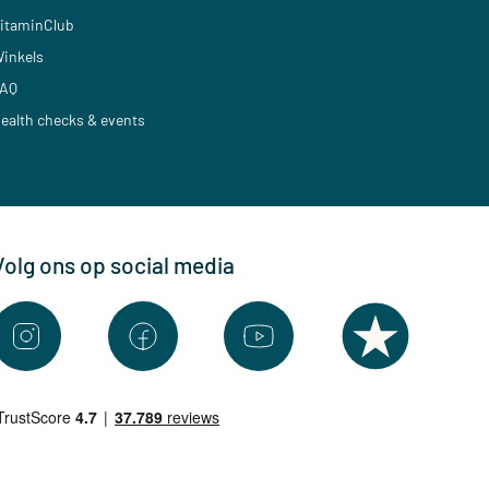
itaminClub
inkels
AQ
ealth checks & events
Volg ons op social media