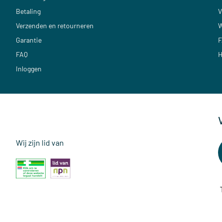
Betaling
V
Verzenden en retourneren
W
Garantie
F
FAQ
H
Inloggen
Wij zijn lid van