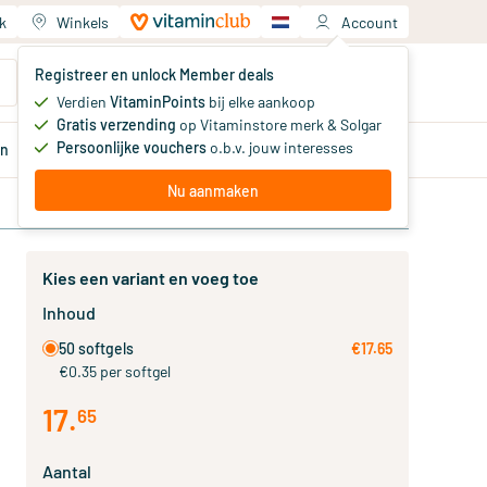
k
Winkels
Account
Jouw winkelwagen
Registreer en unlock Member deals
Je hebt nog geen producten
Verdien
VitaminPoints
bij elke aankoop
Gratis verzending
op Vitaminstore merk & Solgar
Persoonlijke vouchers
o.b.v. jouw interesses
en
Aanbiedingen
Member
deals
Advies
Nu aanmaken
Kies een variant en voeg toe
Inhoud
50 softgels
€17.65
€0.35 per softgel
17
.
65
Aantal