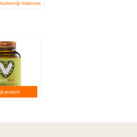
Suikervrije Vitamines
(10)
omplex (voorheen E
ftgels
jk product