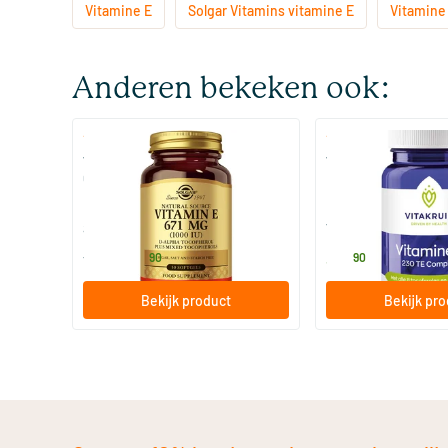
Vitamine E
Solgar Vitamins vitamine E
Vitamine 
Anderen bekeken ook:
(7)
(1)
Vitamin E 671 mg/1000 IU
Vitamine E 230 TE
Complex (natuurlijk vitamine E)
100 softgels
60 softgels
Solgar Vitamins
Vitakruid
66
.
39
.
vanaf
90
90
Bekijk product
Bekijk pr