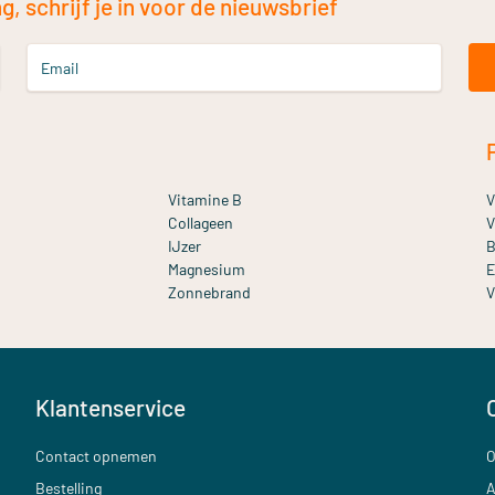
, schrijf je in voor de nieuwsbrief
Email
Vitamine B
V
Collageen
V
IJzer
B
Magnesium
E
Zonnebrand
V
Klantenservice
Contact opnemen
O
Bestelling
A