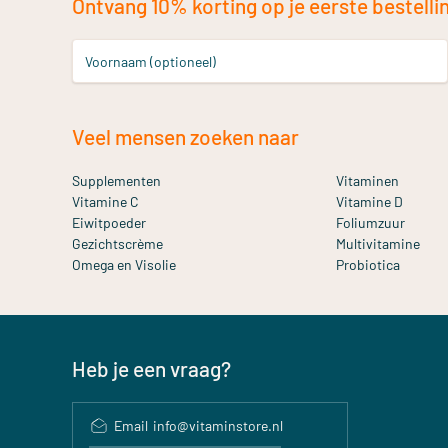
Ontvang 10% korting op je eerste bestelling
Voornaam (optioneel)
Veel mensen zoeken naar
Supplementen
Vitaminen
Vitamine C
Vitamine D
Eiwitpoeder
Foliumzuur
Gezichtscrème
Multivitamine
Omega en Visolie
Probiotica
Heb je een vraag?
Email
info@vitaminstore.nl