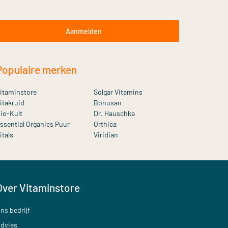
Aanmelden
Populaire merken
itaminstore
Solgar Vitamins
itakruid
Bonusan
io-Kult
Dr. Hauschka
ssential Organics Puur
Orthica
itals
Viridian
Over Vitaminstore
ns bedrijf
dvies