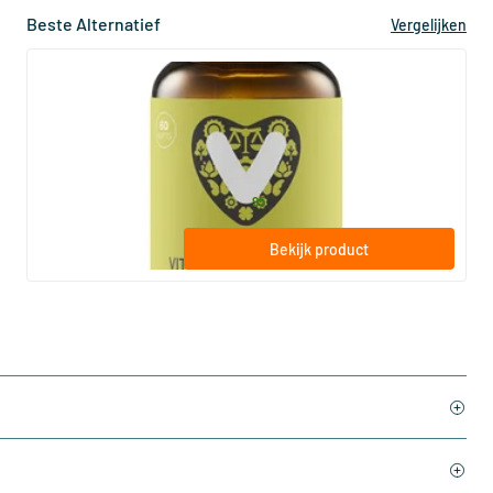
Beste Alternatief
Vergelijken
(10)
Vitamine E Complex (voorheen E 400
IE)
60/​120 softgels
Vitaminstore
19
.
vanaf
95
Bekijk product