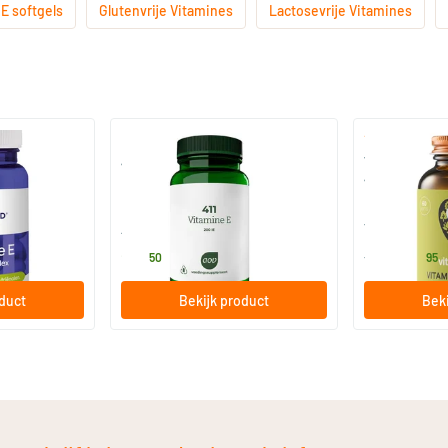
E softgels
Glutenvrije Vitamines
Lactosevrije Vitamines
 Complex
411 Vitamine E 200 IE
Vitamine E C
400 IE)
90 capsules
60/​120 so
AOV Voedingssupplementen
Vitaminstore
24
.
19
.
vanaf
50
95
oduct
Bekijk product
Beki