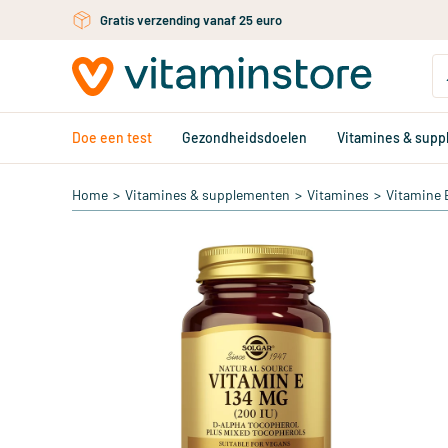
Ga naar de hoofdinhoud
Gratis verzending vanaf 25 euro
Doe een test
Gezondheidsdoelen
Vitamines & sup
Home
>
Vitamines & supplementen
>
Vitamines
>
Vitamine 