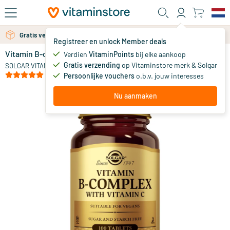
Ga naar de hoofdinhoud
Gratis verzending vanaf 25 euro
Gratis persoonlijk advies via chat of email
Registreer en unlock Member deals
Vitamin B-complex with Vitamin C
op voorraad
Verdien
VitaminPoints
bij elke aankoop
Gratis verzending
op Vitaminstore merk & Solgar
19
.
SOLGAR VITAMINS
25
(8)
Persoonlijke vouchers
o.b.v. jouw interesses
Nu aanmaken