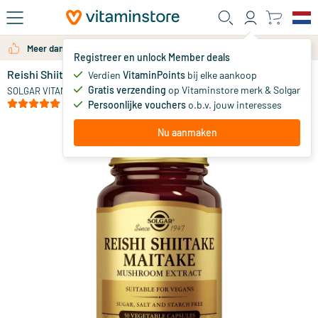
Ga naar de hoofdinhoud
Meer dan 325.000 tevreden klanten per jaar
Registreer en unlock Member deals
Reishi Shiitake Maitake Extract
op voorraad
Verdien
VitaminPoints
bij elke aankoop
Gratis verzending
op Vitaminstore merk & Solgar
43
.
SOLGAR VITAMINS
60
(2)
Persoonlijke vouchers
o.b.v. jouw interesses
Nu aanmaken