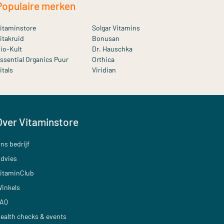
Populaire merken
itaminstore
Solgar Vitamins
itakruid
Bonusan
io-Kult
Dr. Hauschka
ssential Organics Puur
Orthica
itals
Viridian
Over Vitaminstore
ns bedrijf
dvies
itaminClub
inkels
AQ
ealth checks & events