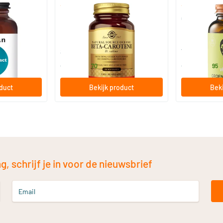
(6)
 100 mg
Beta-Carotene 7 mg
Groene Thee 
60 softgels
60 vegica
Solgar Vitamins
Vitaminstore
19
.
15
.
vanaf
vanaf
70
95
oduct
Bekijk product
Beki
, schrijf je in voor de nieuwsbrief
Email