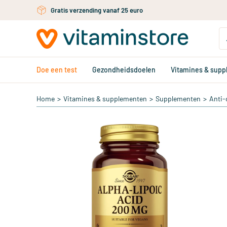
Gratis persoonlijk advies via chat of email
Ga naar de hoofdinhoud
Doe een test
Gezondheidsdoelen
Vitamines & sup
Home
>
Vitamines & supplementen
>
Supplementen
>
Anti-