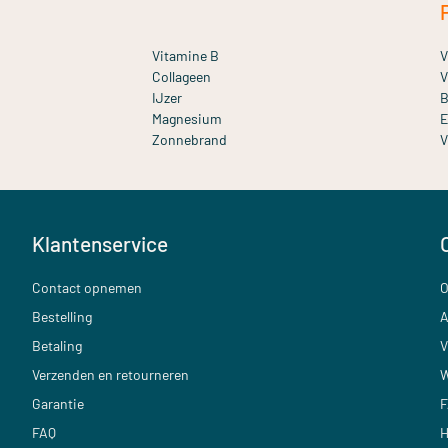
Vitamine B
V
Collageen
V
IJzer
B
Magnesium
E
Zonnebrand
V
Klantenservice
Contact opnemen
O
Bestelling
A
Betaling
V
Verzenden en retourneren
W
Garantie
F
FAQ
H