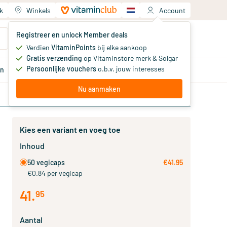
k
Winkels
Account
Jouw winkelwagen
Registreer en unlock Member deals
Je hebt nog geen producten
Verdien
VitaminPoints
bij elke aankoop
Gratis verzending
op Vitaminstore merk & Solgar
Persoonlijke vouchers
o.b.v. jouw interesses
en
Aanbiedingen
Member
deals
Advies
Nu aanmaken
Kies een variant en voeg toe
Inhoud
50 vegicaps
€41.95
€0.84 per vegicap
41
.
95
Aantal