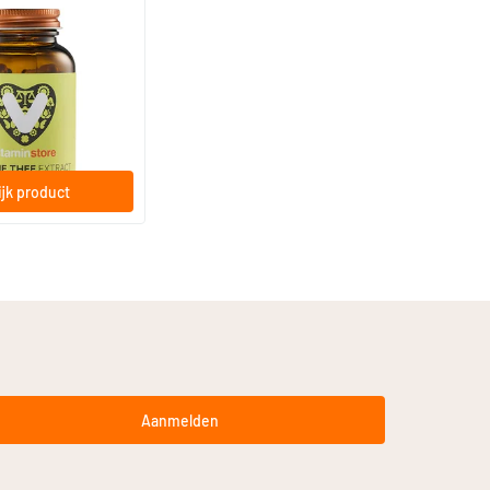
(23)
Extract
ps
jk product
Aanmelden