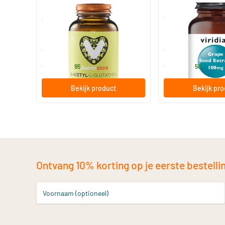
(6)
S-Acetyl-L-Glutathion
Grape Seed Extract
30 Plantaardige capsules
30 vegicaps
Vitaminstore
Viridian
27
.
18
.
vanaf
vanaf
95
50
Bekijk product
Bekijk pr
Ontvang 10% korting op je eerste bestelling
Voornaam (optioneel)