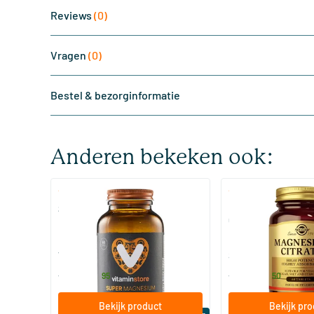
Reviews
(0)
Vragen
(0)
Bestel & bezorginformatie
Anderen bekeken ook:
(510)
(287
Super Magnesium
Magnesium Citrate
Citraat)
60/​120 tabletten
60/​120 tabletten
Vitaminstore
Solgar Vitamins
19
.
16
.
vanaf
vanaf
95
50
Bekijk product
Bekijk pr