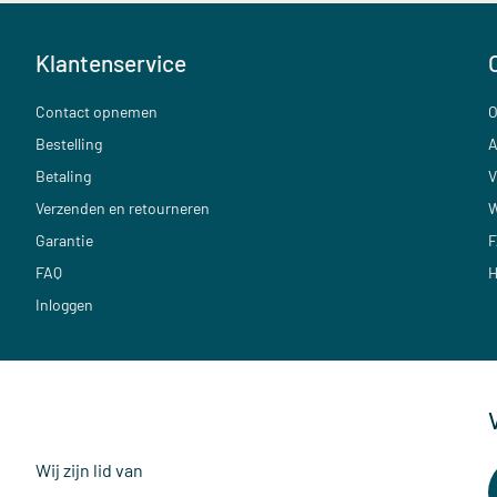
Klantenservice
Contact opnemen
O
Bestelling
A
Betaling
V
Verzenden en retourneren
W
Garantie
F
FAQ
H
Inloggen
Wij zijn lid van