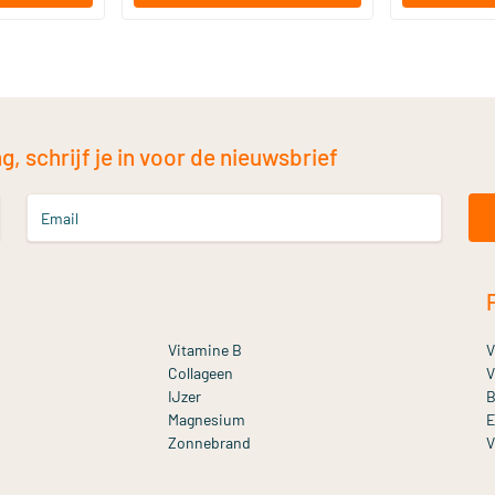
, schrijf je in voor de nieuwsbrief
Email
Vitamine B
V
Collageen
V
IJzer
B
Magnesium
E
Zonnebrand
V