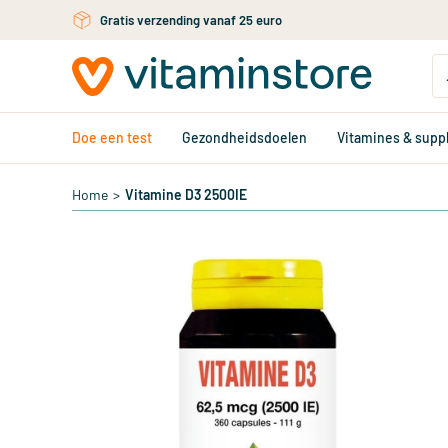
Ga naar de hoofdinhoud
Gratis persoonlijk advies via chat of email
Doe een test
Gezondheidsdoelen
Vitamines & sup
Home
>
Vitamine D3 2500IE