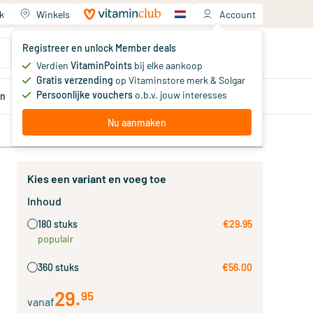
k
Winkels
Account
Jouw winkelwagen
Registreer en unlock Member deals
Je hebt nog geen producten
Verdien
VitaminPoints
bij elke aankoop
Gratis verzending
op Vitaminstore merk & Solgar
Persoonlijke vouchers
o.b.v. jouw interesses
en
Aanbiedingen
Member
deals
Advies
Nu aanmaken
Kies een variant en voeg toe
Inhoud
180 stuks
€29.95
populair
360 stuks
€56.00
29
.
95
vanaf