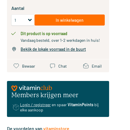
Aantal
In winkelwagen
Dit product is op voorraad
Vandaag besteld, over 1-2 werkdagen in huis!
Bekijk de lokale voorraad in de buurt
Bewaar
Chat
Email
Members krijgen meer
Login / registreer
en spaar
VitaminPoints
bij
elke aankoop
De voordelen van
vitaminstore