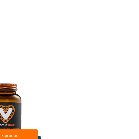
(158)
a Sterk 75 mcg
ftgels
jk product