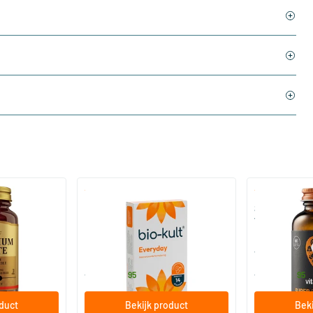
)
(136)
 (Magnesium
Bio-Kult Probiotica
Super D3 Extr
vitamine D
30/​60/​120 capsules
60/​120 so
Bio-Kult
Vitaminstore
13
.
17
.
vanaf
vanaf
95
95
oduct
Bekijk product
Beki