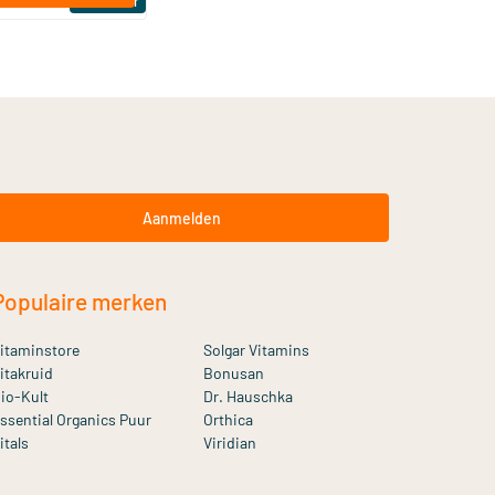
Bestseller
Aanmelden
Populaire merken
itaminstore
Solgar Vitamins
itakruid
Bonusan
io-Kult
Dr. Hauschka
ssential Organics Puur
Orthica
itals
Viridian