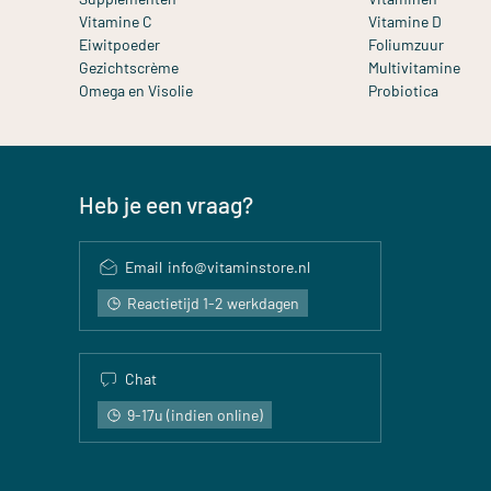
Vitamine C
Vitamine D
Eiwitpoeder
Foliumzuur
Gezichtscrème
Multivitamine
Omega en Visolie
Probiotica
Heb je een vraag?
Email
info@vitaminstore.nl
Reactietijd 1-2 werkdagen
Chat
9-17u (indien online)