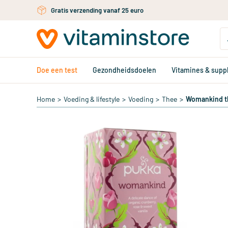
Ga naar de hoofdinhoud
Gratis verzending vanaf 25 euro
Doe een test
Gezondheidsdoelen
Vitamines & sup
Home
>
Voeding & lifestyle
>
Voeding
>
Thee
>
Womankind t