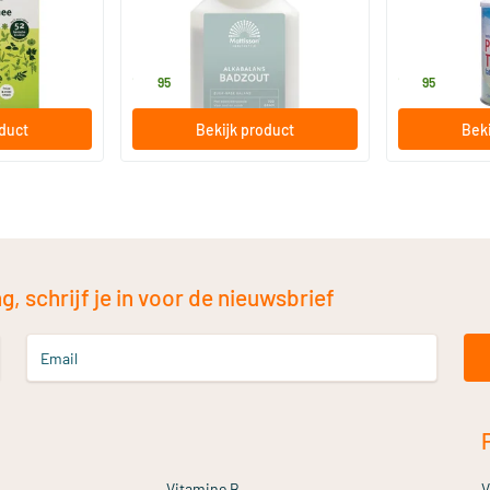
700 gram
200 gram
Mattisson Healthstyle
Purasana
19
.
17
.
95
95
oduct
Bekijk product
Beki
, schrijf je in voor de nieuwsbrief
Email
Vitamine B
V