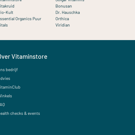
itakruid
Bonusan
io-Kult
Dr. Hauschka
ssential Organics Puur
Orthica
itals
Viridian
Over Vitaminstore
ns bedrijf
dvies
itaminClub
inkels
AQ
ealth checks & events