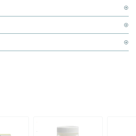
(1)
AlkaBalans Bad Zout - met
Pu erh tea in
Edelsteenpoeder e.a.