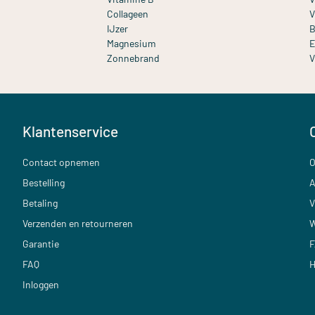
Collageen
V
IJzer
B
Magnesium
E
Zonnebrand
V
Klantenservice
Contact opnemen
O
Bestelling
A
Betaling
V
Verzenden en retourneren
W
Garantie
F
FAQ
H
Inloggen