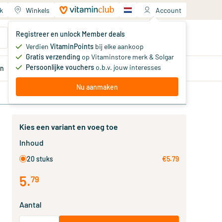
k
Winkels
Account
Jouw winkelwagen
Registreer en unlock Member deals
Je hebt nog geen producten
Verdien
VitaminPoints
bij elke aankoop
Gratis verzending
op Vitaminstore merk & Solgar
Persoonlijke vouchers
o.b.v. jouw interesses
en
Aanbiedingen
Member
deals
Advies
Nu aanmaken
Kies een variant en voeg toe
Inhoud
20 stuks
€5.79
5
.
79
Aantal