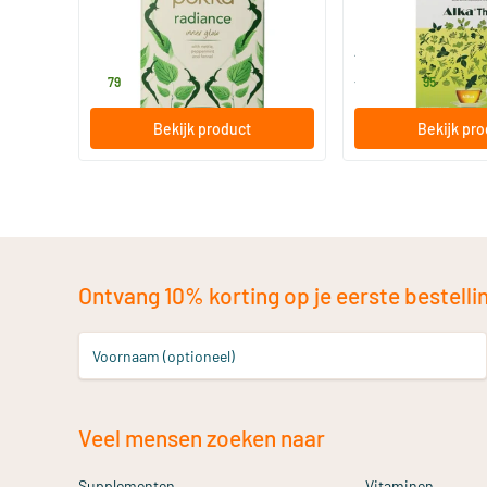
20 stuks
48/​96 stuks
Pukka
ALKA
5
.
14
.
vanaf
79
95
Bekijk product
Bekijk pr
Ontvang 10% korting op je eerste bestelling
Voornaam (optioneel)
Veel mensen zoeken naar
Supplementen
Vitaminen