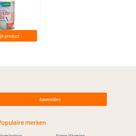
jk product
Aanmelden
Populaire merken
itaminstore
Solgar Vitamins