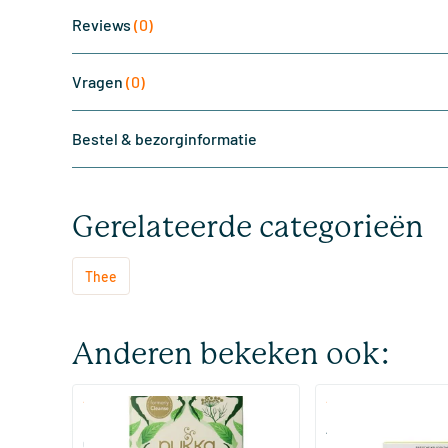
Reviews
(0)
Vragen
(0)
Bestel & bezorginformatie
Gerelateerde categorieën
Thee
Anderen bekeken ook:
(4)
(73)
Pukka Radiance (Voorheen
Alka Thee
Cleanse)