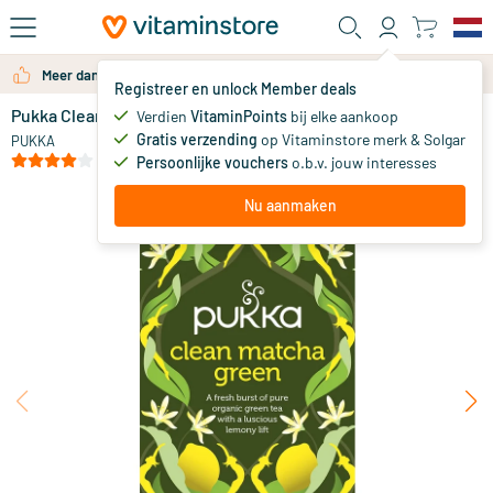
Ga naar de hoofdinhoud
Meer dan 325.000 tevreden klanten per jaar
Registreer en unlock Member deals
Pukka Clean Matcha Green Tea
op voorraad
Verdien
VitaminPoints
bij elke aankoop
Gratis verzending
op Vitaminstore merk & Solgar
5
.
PUKKA
79
(4)
Persoonlijke vouchers
o.b.v. jouw interesses
Nu aanmaken