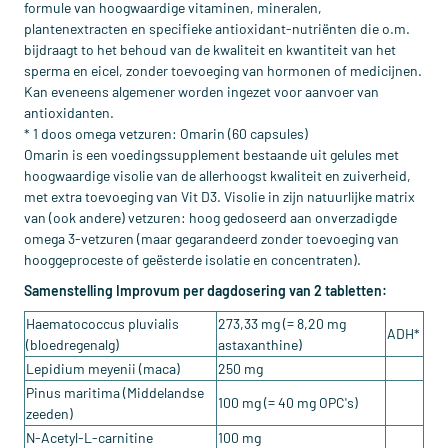
formule van hoogwaardige vitaminen, mineralen,
plantenextracten en specifieke antioxidant-nutriënten die o.m.
bijdraagt to het behoud van de kwaliteit en kwantiteit van het
sperma en eicel, zonder toevoeging van hormonen of medicijnen.
Kan eveneens algemener worden ingezet voor aanvoer van
antioxidanten.
* 1 doos omega vetzuren: Omarin (60 capsules)
Omarin is een voedingssupplement bestaande uit gelules met
hoogwaardige visolie van de allerhoogst kwaliteit en zuiverheid,
met extra toevoeging van Vit D3. Visolie in zijn natuurlijke matrix
van (ook andere) vetzuren: hoog gedoseerd aan onverzadigde
omega 3-vetzuren (maar gegarandeerd zonder toevoeging van
hooggeproceste of geësterde isolatie en concentraten).
Samenstelling Improvum per dagdosering van 2 tabletten:
Haematococcus pluvialis
273,33 mg (= 8,20 mg
ADH*
(bloedregenalg)
astaxanthine)
Lepidium meyenii (maca)
250 mg
Pinus maritima (Middelandse
100 mg (= 40 mg OPC's)
zeeden)
N-Acetyl-L-carnitine
100 mg