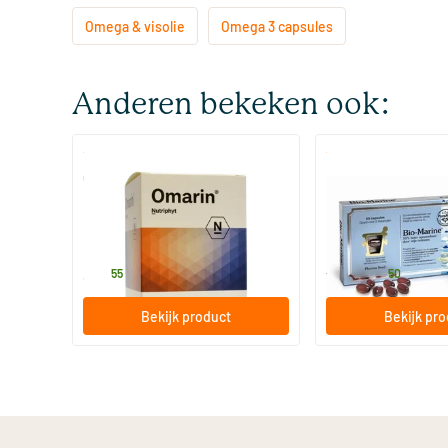
Omega & visolie
Omega 3 capsules
Anderen bekeken ook:
(2)
(4)
Omarin
Bio Marine
60 stuks
60/​150 softgels
Nutriphyt
Pharma Nord
34
.
16
.
vanaf
55
50
Bekijk product
Bekijk pr