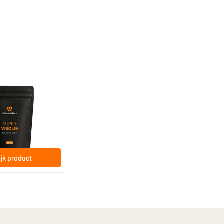
(11)
refill
ftgels
jk product