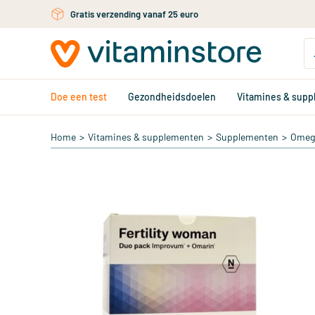
Ga naar de hoofdinhoud
Gratis persoonlijk advies via chat of email
Doe een test
Gezondheidsdoelen
Vitamines & sup
Home
>
Vitamines & supplementen
>
Supplementen
>
Omega