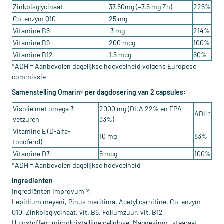
Zinkbisglycinaat
37,50mg (=7,5 mg Zn)
225%
Co-enzym Q10
25 mg
Vitamine B6
3 mg
214%
Vitamine B9
200 mcg
100%
Vitamine B12
1,5 mcg
60%
*ADH = Aanbevolen dagelijkse hoeveelheid volgens Europese
commissie
Samenstelling Omarin
®
per dagdosering van 2 capsules:
Visolie met omega 3-
2000 mg (DHA 22% en EPA
ADH*
vetzuren
33%)
Vitamine E (D-alfa-
10 mg
83%
tocoferol)
Vitamine D3
5 mcg
100%
*ADH = Aanbevolen dagelijkse hoeveelheid
Ingredienten
Ingrediënten Improvum ®:
Lepidium meyeni, Pinus maritima, Acetyl carnitine, Co-enzym
Q10, Zinkbisglycinaat, vit. B6, Foliumzuur, vit. B12
Hulpstoffen: microkristallijne cellulose, Magnesium- stearaat,