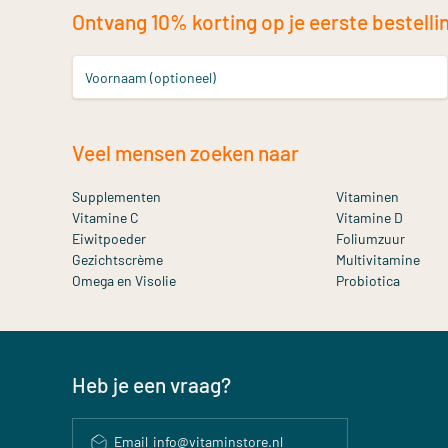
Ontvang 10% korting op je eerste bestelling
Voornaam (optioneel)
Veel mensen zoeken naar
Supplementen
Vitaminen
Vitamine C
Vitamine D
Eiwitpoeder
Foliumzuur
Gezichtscrème
Multivitamine
Omega en Visolie
Probiotica
Heb je een vraag?
Email
info@vitaminstore.nl