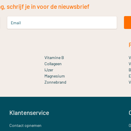
, schrijf je in voor de nieuwsbrief
Email
Vitamine B
V
Collageen
V
IJzer
B
Magnesium
E
Zonnebrand
V
Klantenservice
Contact opnemen
O