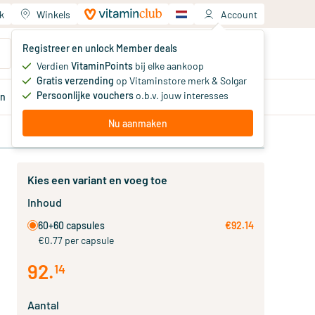
k
Winkels
Account
Jouw winkelwagen
Registreer en unlock Member deals
Je hebt nog geen producten
Verdien
VitaminPoints
bij elke aankoop
Gratis verzending
op Vitaminstore merk & Solgar
Persoonlijke vouchers
o.b.v. jouw interesses
en
Aanbiedingen
Member
deals
Advies
Nu aanmaken
Kies een variant en voeg toe
Inhoud
60+60 capsules
€92.14
€0.77 per capsule
92
.
14
Aantal