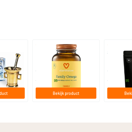
(4)
Family Omega
Super Visolie 
120 softgels
60/​120 so
Vitaminstore
Vitaminstore
18
.
21
.
vanaf
vanaf
95
95
oduct
Bekijk product
Beki