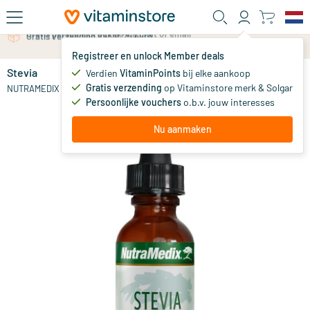
Ga naar de hoofdinhoud
Gratis persoonlijk advies via chat of email
Registreer en unlock Member deals
Stevia
op voorraad
Verdien
VitaminPoints
bij elke aankoop
Gratis verzending
op Vitaminstore merk & Solgar
23
.
NUTRAMEDIX
95
vanaf
Persoonlijke vouchers
o.b.v. jouw interesses
Nu aanmaken