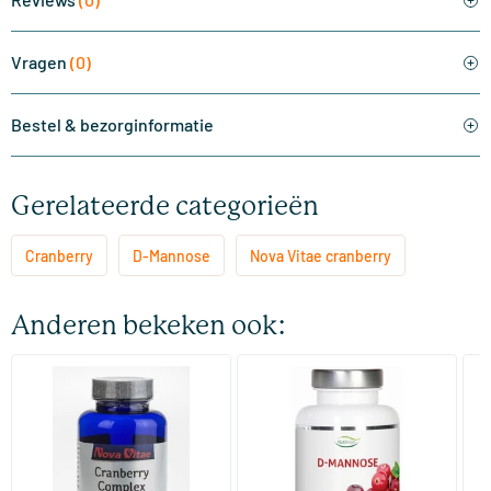
Vragen
(0)
Bestel & bezorginformatie
Gerelateerde categorieën
Cranberry
D-Mannose
Nova Vitae cranberry
Anderen bekeken ook:
(1)
(1)
Cranberry D-mannose
D-Mannose 500 mg
D
complex
90 tabletten
50 stuks
Nova Vitae
Nutrivian
Vi