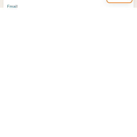
Email
Aanmelden
Heb je een vraag?
Email
info@vitaminstore.nl
Chat
Reactietijd 1-2 werkdagen
9-17u (indien onl
Klantenservice
Contact opnemen