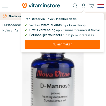
Ga naar de hoofdinhoud
Gratis verzending vanaf 25 euro
Gratis persoonlijk advies via chat of email
Registreer en unlock Member deals
D-Mannose 500 mg
Verdien
VitaminPoints
bij elke aankoop
46
.
95
vanaf
Gratis verzending
op Vitaminstore merk & Solgar
NOVA VITAE
Persoonlijke vouchers
o.b.v. jouw interesses
Nu aanmaken