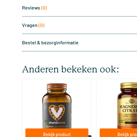
Reviews
(0)
Vragen
(0)
Bestel & bezorginformatie
Anderen bekeken ook:
(510)
(287
Super Magnesium
Magnesium Citrate
Citraat)
60/​120 tabletten
60/​120 tabletten
Vitaminstore
Solgar Vitamins
19
.
16
.
vanaf
vanaf
95
50
Bekijk product
Bekijk pr