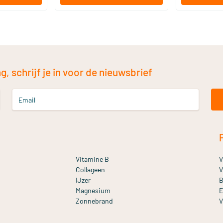
, schrijf je in voor de nieuwsbrief
Email
Vitamine B
V
Collageen
V
IJzer
B
Magnesium
E
Zonnebrand
V