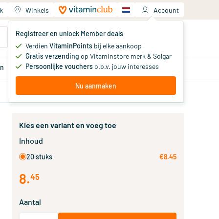
k
Winkels
Account
Jouw winkelwagen
Registreer en unlock Member deals
Je hebt nog geen producten
Verdien
VitaminPoints
bij elke aankoop
Gratis verzending
op Vitaminstore merk & Solgar
Persoonlijke vouchers
o.b.v. jouw interesses
en
Aanbiedingen
Member
deals
Advies
Nu aanmaken
Kies een variant en voeg toe
Inhoud
20 stuks
€8.45
8
.
45
Aantal