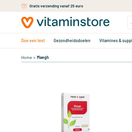
Ga naar de hoofdinhoud
Gratis verzending vanaf 25 euro
Doe een test
Gezondheidsdoelen
Vitamines & sup
Home
>
Maegh