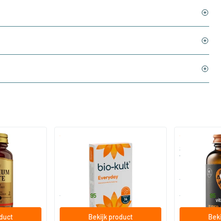
)
(136)
 (Magnesium
Bio-Kult Probiotica
Super D3 Extr
vitamine D
30/​60/​120 capsules
60/​120 so
Bio-Kult
Vitaminstore
13
.
17
.
vanaf
vanaf
95
95
oduct
Bekijk product
Beki