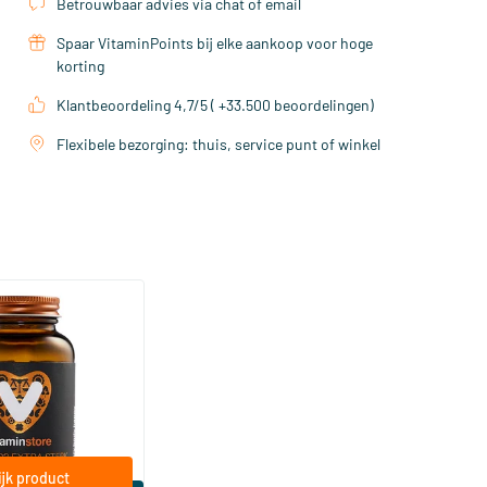
Betrouwbaar advies via chat of email
Spaar VitaminPoints bij elke aankoop voor hoge
korting
Klantbeoordeling 4,7/5 ( +33.500 beoordelingen)
Flexibele bezorging: thuis, service punt of winkel
(158)
a Sterk 75 mcg
ftgels
jk product