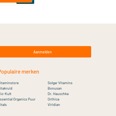
Bestseller
Aanmelden
Populaire merken
itaminstore
Solgar Vitamins
itakruid
Bonusan
io-Kult
Dr. Hauschka
ssential Organics Puur
Orthica
itals
Viridian