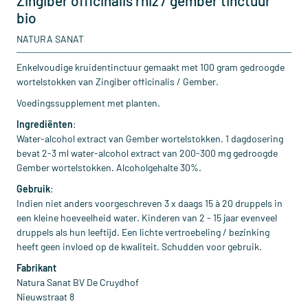
Zingiber officinalis rhiz / gember tinctuur
bio
NATURA SANAT
Enkelvoudige kruidentinctuur gemaakt met 100 gram gedroogde
wortelstokken van Zingiber officinalis / Gember.
Voedingssupplement met planten.
Ingrediënten
:
Water-alcohol extract van Gember wortelstokken. 1 dagdosering
bevat 2-3 ml water-alcohol extract van 200-300 mg gedroogde
Gember wortelstokken. Alcoholgehalte 30%.
Gebruik
:
Indien niet anders voorgeschreven 3 x daags 15 à 20 druppels in
een kleine hoeveelheid water. Kinderen van 2 - 15 jaar evenveel
druppels als hun leeftijd. Een lichte vertroebeling / bezinking
heeft geen invloed op de kwaliteit. Schudden voor gebruik.
Fabrikant
Natura Sanat BV De Cruydhof
Nieuwstraat 8