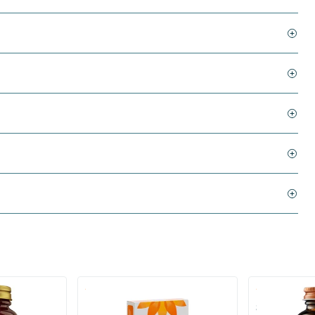
)
(136)
 (Magnesium
Bio-Kult Probiotica
Super D3 Extr