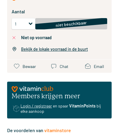
Aantal
niet beschikbaar
niet op voorraad
Bekijk de lokale voorraad in de buurt
Bewaar
Chat
Email
Members krijgen meer
Login / registreer
en spaar
VitaminPoints
bij
elke aankoop
De voordelen van
vitaminstore