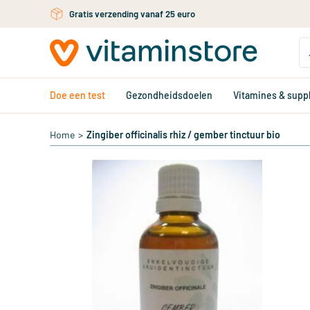
Ga naar de hoofdinhoud
Gratis persoonlijk advies via chat of email
Doe een test
Gezondheidsdoelen
Vitamines & sup
Home
>
Zingiber officinalis rhiz / gember tinctuur bio