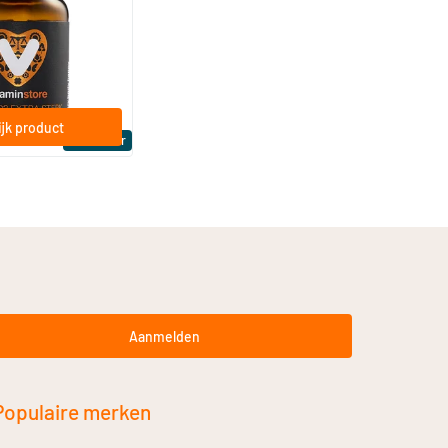
ftgels
jk product
Bestseller
Aanmelden
Populaire merken