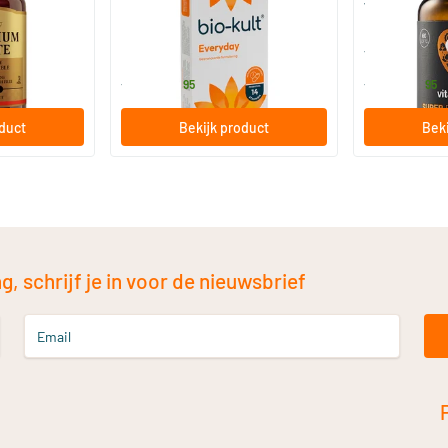
vitamine D
30/​60/​120 capsules
60/​120 so
Bio-Kult
Vitaminstore
13
.
17
.
vanaf
vanaf
95
95
oduct
Bekijk product
Beki
, schrijf je in voor de nieuwsbrief
Email