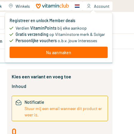
k
Winkels
Account
Jouw winkelwagen
Registreer en unlock Member deals
Je hebt nog geen producten
Verdien
VitaminPoints
bij elke aankoop
Gratis verzending
op Vitaminstore merk & Solgar
Persoonlijke vouchers
o.b.v. jouw interesses
en
Aanbiedingen
Member
deals
Advies
Nu aanmaken
Kies een variant en voeg toe
Inhoud
Notificatie
Stuur mij een email wanneer dit product er
weer is.
0