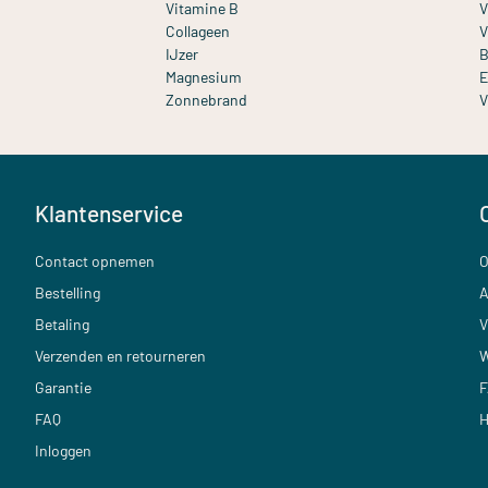
Vitamine B
V
Collageen
V
IJzer
B
Magnesium
E
Zonnebrand
V
Klantenservice
Contact opnemen
O
Bestelling
A
Betaling
V
Verzenden en retourneren
W
Garantie
F
FAQ
H
Inloggen