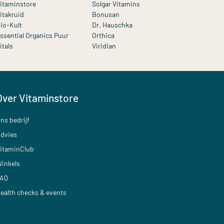
itaminstore
Solgar Vitamins
itakruid
Bonusan
io-Kult
Dr. Hauschka
ssential Organics Puur
Orthica
itals
Viridian
Over Vitaminstore
ns bedrijf
dvies
itaminClub
inkels
AQ
ealth checks & events