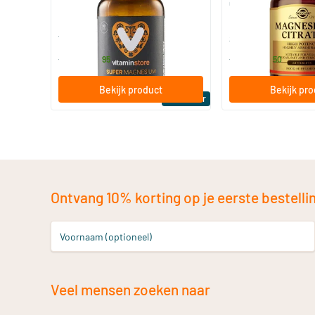
Citraat)
60/​120 tabletten
60/​120 tabletten
Vitaminstore
Solgar Vitamins
19
.
16
.
vanaf
vanaf
95
50
Bekijk product
Bekijk pr
Bestseller
Ontvang 10% korting op je eerste bestelling
Voornaam (optioneel)
Veel mensen zoeken naar