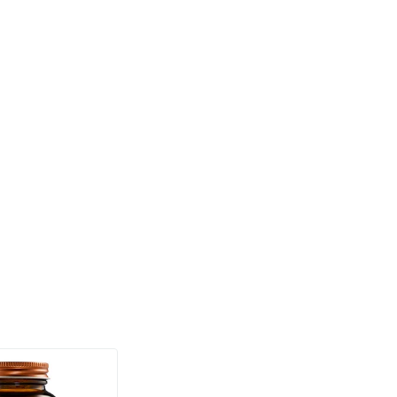
(158)
a Sterk 75 mcg