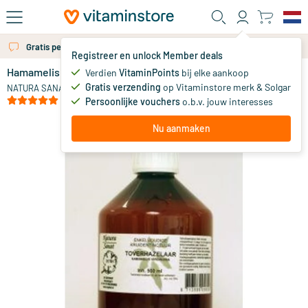
Ga naar de hoofdinhoud
Gratis persoonlijk advies via chat of email
Registreer en unlock Member deals
Hamamelis virginiana cort / toverhazelaar tinctuur
Verdien
VitaminPoints
bij elke aankoop
0
Gratis verzending
op Vitaminstore merk & Solgar
NATURA SANAT
(1)
Persoonlijke vouchers
o.b.v. jouw interesses
Nu aanmaken