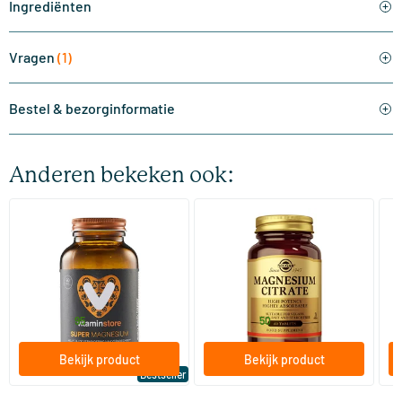
Ingrediënten
Vragen
(1)
Bestel & bezorginformatie
Anderen bekeken ook:
(510)
(287)
Super Magnesium
Magnesium Citrate
Bi
(Magnesium Citraat)
60/​120 tabletten
60/​120 tabletten
Vitaminstore
Solgar Vitamins
Bi
19
.
16
.
vanaf
vanaf
v
95
50
Bekijk product
Bekijk product
Bestseller