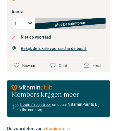
Aantal
niet beschikbaar
niet op voorraad
Bekijk de lokale voorraad in de buurt
Bewaar
Chat
Email
Members krijgen meer
Login / registreer
en spaar
VitaminPoints
bij
elke aankoop
De voordelen van
vitaminstore