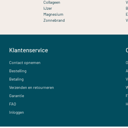
Collageen
V
IJzer
B
Magnesium
E
Zonnebrand
V
Klantenservice
Contact opnemen
O
Bestelling
A
Betaling
V
Verzenden en retourneren
W
Garantie
F
FAQ
H
Inloggen