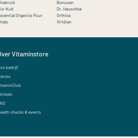
itakruid
Bonusan
io-Kult
Dr. Hauschka
ssential Organics Puur
Orthica
itals
Viridian
Over Vitaminstore
ns bedrijf
dvies
itaminClub
inkels
AQ
ealth checks & events