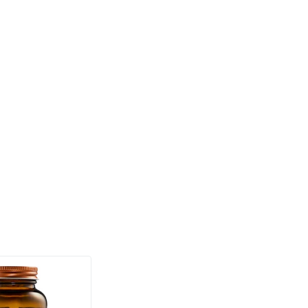
(158)
a Sterk 75 mcg