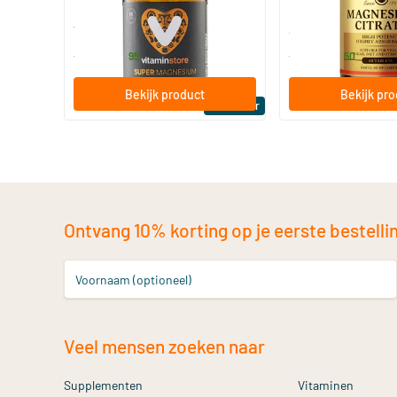
60/​120 tabletten
60/​120 tabletten
Vitaminstore
Solgar Vitamins
19
.
16
.
vanaf
vanaf
95
50
Bekijk product
Bekijk pr
Bestseller
Ontvang 10% korting op je eerste bestelling
Voornaam (optioneel)
Veel mensen zoeken naar
Supplementen
Vitaminen