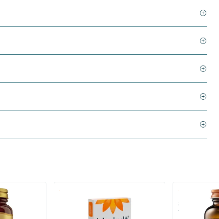
)
(136)
 (Magnesium
Bio-Kult Probiotica
Super D3 Extr
vitamine D