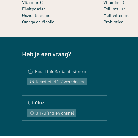
Vitamine C
Vitamine D
Eiwitpoeder
Foliumzuur
Gezichtscrème
Multivitamine
Omega en Visolie
Probiotica
Heb je een vraag?
Email
info@vitaminstore.nl
Reactietijd 1-2 werkdagen
Chat
9-17u (indien online)