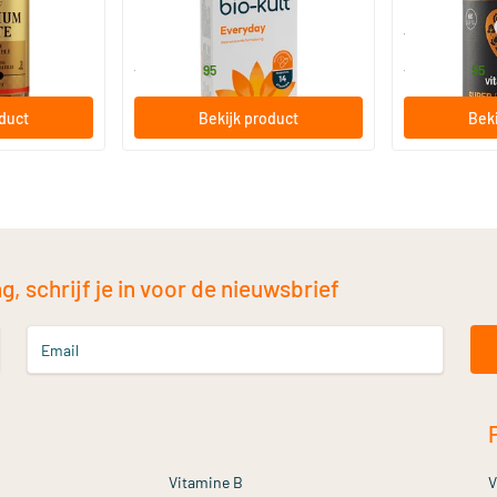
30/​60/​120 capsules
60/​120 so
Bio-Kult
Vitaminstore
13
.
17
.
vanaf
vanaf
95
95
oduct
Bekijk product
Beki
, schrijf je in voor de nieuwsbrief
Email
Vitamine B
V