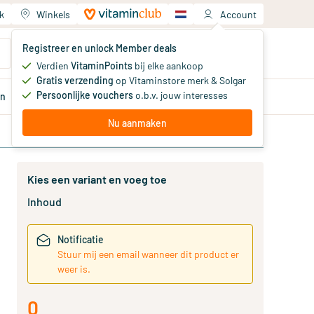
k
Winkels
Account
Jouw winkelwagen
Registreer en unlock Member deals
Je hebt nog geen producten
Verdien
VitaminPoints
bij elke aankoop
Gratis verzending
op Vitaminstore merk & Solgar
Persoonlijke vouchers
o.b.v. jouw interesses
en
Aanbiedingen
Member
deals
Advies
Nu aanmaken
Kies een variant en voeg toe
Inhoud
Notificatie
Stuur mij een email wanneer dit product er
weer is.
0