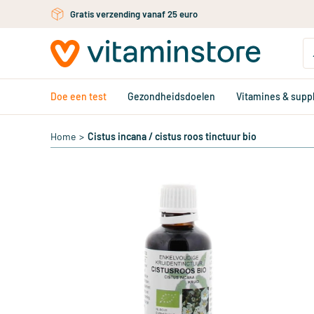
Gratis verzending vanaf 25 euro
Gratis persoonlijk advies via chat of email
Ga naar de hoofdinhoud
Doe een test
Gezondheidsdoelen
Vitamines & sup
Home
>
Cistus incana / cistus roos tinctuur bio