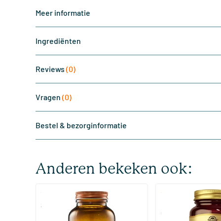
Meer informatie
Ingrediënten
Reviews
(0)
Vragen
(0)
Bestel & bezorginformatie
Anderen bekeken ook:
(510)
(287
Super Magnesium
Magnesium Citrate
Citraat)