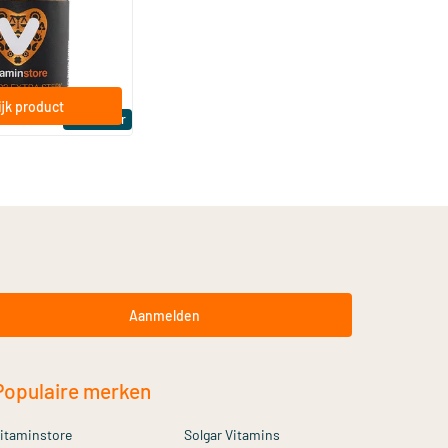
ftgels
jk product
Bestseller
Aanmelden
Populaire merken
itaminstore
Solgar Vitamins