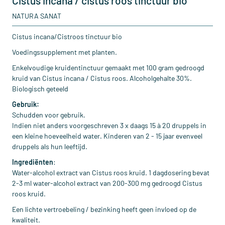
Cistus incana / cistus roos tinctuur bio
NATURA SANAT
Cistus incana/Cistroos tinctuur bio
Voedingssupplement met planten.
Enkelvoudige kruidentinctuur gemaakt met 100 gram gedroogd
kruid van Cistus incana / Cistus roos. Alcoholgehalte 30%.
Biologisch geteeld
Gebruik:
Schudden voor gebruik.
Indien niet anders voorgeschreven 3 x daags 15 à 20 druppels in
een kleine hoeveelheid water. Kinderen van 2 - 15 jaar evenveel
druppels als hun leeftijd.
Ingrediënten
:
Water-alcohol extract van Cistus roos kruid. 1 dagdosering bevat
2-3 ml water-alcohol extract van 200-300 mg gedroogd Cistus
roos kruid.
Een lichte vertroebeling / bezinking heeft geen invloed op de
kwaliteit.